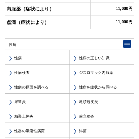
内服薬（症状により）
11,000円
点滴（症状により）
11,000円
性病
性病
性病の正しい知識
性病検査
ジスロマック内服薬
性病の原因を調べる
性病を症状から調べる
尿道炎
亀頭包皮炎
精巣上体炎
前立腺炎
性器の潰瘍性病変
淋菌