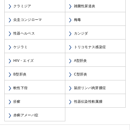
クラミジア
雑菌性尿道炎
尖圭コンジローマ
梅毒
性器ヘルペス
カンジダ
ケジラミ
トリコモナス感染症
HIV・エイズ
A型肝炎
B型肝炎
C型肝炎
軟性下疳
鼠径リンパ肉芽腫症
疥癬
性器伝染性軟属腫
赤痢アメーバ症