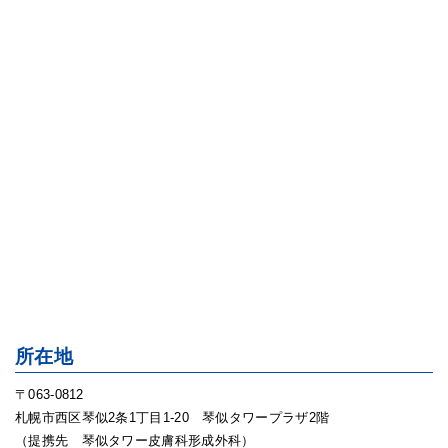
所在地
〒063-0812
札幌市西区琴似2条1丁目1-20 琴似タワープラザ2階
（提携先 琴似タワー皮膚科形成外科）