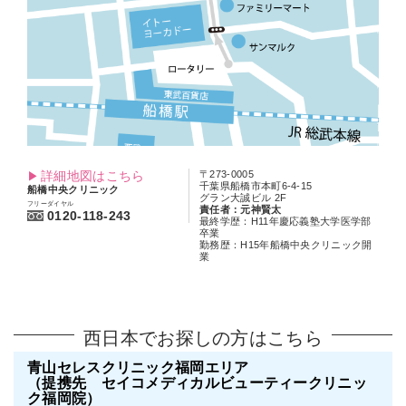
詳細地図はこちら
〒273-0005
千葉県船橋市本町6-4-15
船橋中央クリニック
グラン大誠ビル 2F
フリーダイヤル
責任者：元神賢太
0120-118-243
最終学歴：H11年慶応義塾大学医学部
卒業
勤務歴：H15年船橋中央クリニック開
業
西日本でお探しの方はこちら
青山セレスクリニック福岡エリア
（提携先 セイコメディカルビューティークリニッ
ク福岡院）