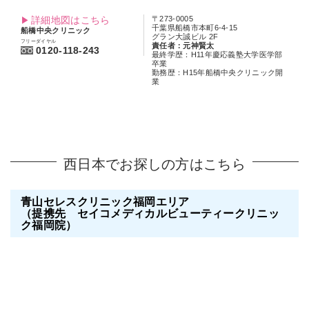
詳細地図はこちら
〒273-0005
千葉県船橋市本町6-4-15
船橋中央クリニック
グラン大誠ビル 2F
フリーダイヤル
責任者：元神賢太
0120-118-243
最終学歴：H11年慶応義塾大学医学部
卒業
勤務歴：H15年船橋中央クリニック開
業
西日本でお探しの方はこちら
青山セレスクリニック福岡エリア
（提携先 セイコメディカルビューティークリニッ
ク福岡院）