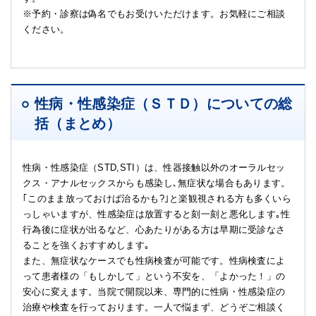
※予約・診察は偽名でもお受けいただけます。お気軽にご相談
ください。
性病・性感染症（ＳＴＤ）についての総
括（まとめ）
性病・性感染症（STD,STI）は、性器接触以外のオーラルセッ
クス・アナルセックスからも感染し､無症状な場合もあります。
｢このまま放っておけば治るかも?｣と楽観視される方も多くいら
っしゃいますが、性感染症は放置すると刻一刻と悪化します｡性
行為後に症状が出るなど、心あたりがある方は早期に受診なさ
ることを強くおすすめします｡
また、無症状なケースでも性病検査が可能です。性病検査によ
って患者様の「もしかして」という不安を、「よかった！」の
安心に変えます。当院で開院以来、専門的に性病・性感染症の
治療や検査を行っております。一人で悩まず、どうぞご相談く