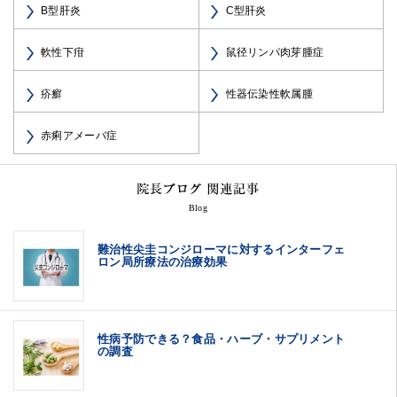
B型肝炎
C型肝炎
軟性下疳
鼠径リンパ肉芽腫症
疥癬
性器伝染性軟属腫
赤痢アメーバ症
Blog
難治性尖圭コンジローマに対するインターフェ
ロン局所療法の治療効果
性病予防できる？食品・ハーブ・サプリメント
の調査