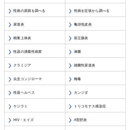
性病の原因を調べる
性病を症状から調べる
尿道炎
亀頭包皮炎
精巣上体炎
前立腺炎
性器の潰瘍性病変
淋菌
クラミジア
雑菌性尿道炎
尖圭コンジローマ
梅毒
性器ヘルペス
カンジダ
ケジラミ
トリコモナス感染症
HIV・エイズ
A型肝炎