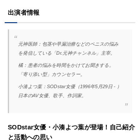
出演者情報
元神医師：
包茎や早漏治療などのペニスの悩み
を発信している「Dr.元神チャンネル」主宰。
橘：
患者の悩みを時間をかけてお聞きする。
「寄り添い型」カウンセラー。
小湊よつ葉：SODstar女優（1996年5月29日 - ）
日本のAV女優、歌手、作詞家。
SODstar女優・小湊よつ葉が登場！自己紹介
と活動への思い