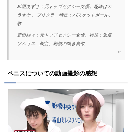
板垣あずさ：元トップセクシー女優。趣味はカ
ラオケ 、プリクラ。特技：バスケットボール、
歌
範田紗々：元トップセクシー女優。特技：温泉
ソムリエ、陶芸、動物の鳴き真似
ペニスについての動画撮影の感想