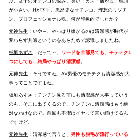
ぶ、女子のオチンコの悩み、臭い・カス・痛がる、亀頭
が小さい、Hが下手、黒歴史なオチンコ、理想のリソチ
ン、プロフェッショナル魂。何が印象的でしたか？
元神先生
：いや～、やっぱり嫌がるのは清潔感が時代が
変わらず共通というのをあらためて認識しましたね。
板垣あずさ
：だって～、
ワードを全部見ても、モテテク1
つにしても、結局やっぱり清潔感
。
元神先生
：そうですね。AV男優のモテテクも清潔感が大
事ってことですよね。
板垣あずさ
：チンチン見る前にも清潔感が大事っていう
のも、そこに出てくるので、チンチンに清潔感はもう絶
対なわけなので。前回も不潔はイヤって言い続けてるん
ですけど。
元神先生
：清潔感で言うと、
男性も脱毛が流行っている