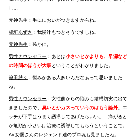
し…
元神先生
：毛ににおいがつきますからね。
板垣あずさ
：我慢汁もつきそうですしね。
元神先生
：確かに。
男性カウンセラー
：あとは
小さいとかよりも、早漏など
の時間のほうが大事
ということがわかりました。
範田紗々
：悩みがある人多いんだなぁって思いました
ね。
男性カウンセラー
：女性側からの悩みも結構切実に出て
きましたので、
臭いとかカスっていうのはもう論外
。エ
ッチが下手はうまく誘導してあげたらいい。 痛がると
か亀頭が小さいは治療に誘導してもらうということで。
AV女優さんのレジェンド達のプロ魂も見ましたね。