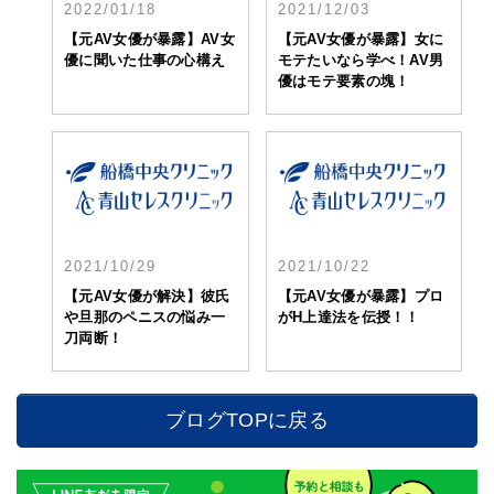
2022/01/18
2021/12/03
【元AV女優が暴露】AV女
【元AV女優が暴露】女に
優に聞いた仕事の心構え
モテたいなら学べ！AV男
優はモテ要素の塊！
2021/10/29
2021/10/22
【元AV女優が解決】彼氏
【元AV女優が暴露】プロ
や旦那のペニスの悩み一
がH上達法を伝授！！
刀両断！
ブログTOPに戻る