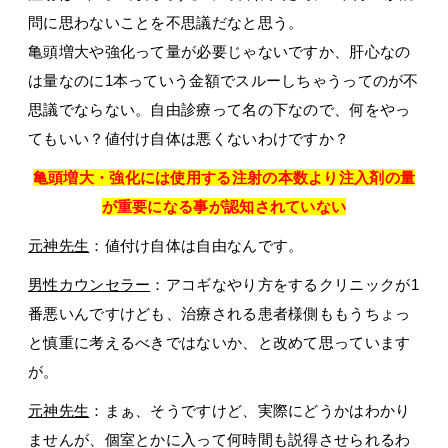
問に思わないことを不思議だなと思う。
亀頭増大や強化って量が必要じゃないですか、肝心なの
は量なのに1本っていう金額でスルーしちゃうってのが不
思議でならない。自由診療って名の下なので、何をやっ
てもいい？値付け自体は悪くないわけですか？
亀頭増大・強化には使用する注射の本数より注入剤の量
が重要になる事が認知されていない
元神先生
：値付け自体は自由なんです。
男性カウンセラー
：アコギなやり方をするクリニックが1
番悪いんですけども、治療される患者様側ももうちょっ
と慎重に考えるべきではないか、と改めて思っています
が。
元神先生
：まぁ、そうですけど、実際にどうかはわかり
ませんが、個室とかに入って何時間も説得させられるわ