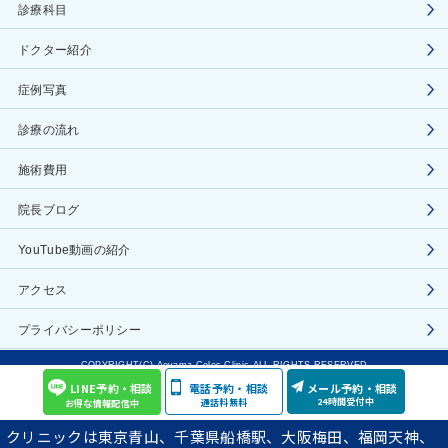
診療科目
ドクター紹介
症例写真
診療の流れ
施術費用
院長ブログ
YouTube動画の紹介
アクセス
プライバシーポリシー
COPYRIGHT(C) Aoyama Celes Clinic ALL RIGHTS RESERVED
LINE予約・相談
電話予約・相談
メール予約・相談
24時間受付中
通話料無料
お得な情報配信中
クリニックは東京青山、千葉県船橋駅、大阪梅田、福岡天神、