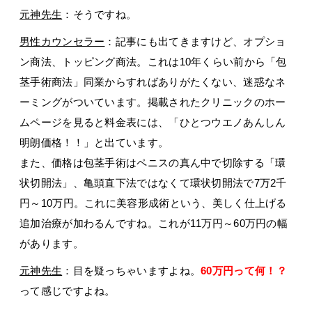
元神先生
：そうですね。
男性カウンセラー
：記事にも出てきますけど、オプショ
ン商法、トッピング商法。これは10年くらい前から「包
茎手術商法」同業からすればありがたくない、迷惑なネ
ーミングがついています。掲載されたクリニックのホー
ムページを見ると料金表には、「ひとつウエノあんしん
明朗価格！！」と出ています。
また、価格は包茎手術はペニスの真ん中で切除する「環
状切開法」、亀頭直下法ではなくて環状切開法で7万2千
円～10万円。これに美容形成術という、美しく仕上げる
追加治療が加わるんですね。これが11万円～60万円の幅
があります。
元神先生
：目を疑っちゃいますよね。
60万円って何！？
って感じですよね。