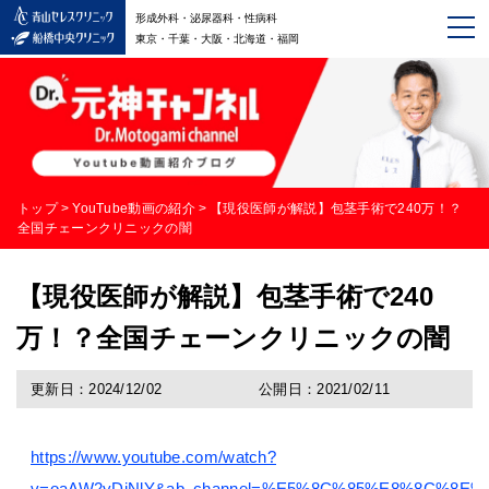
形成外科・泌尿器科・性病科
東京・千葉・大阪・北海道・福岡
トップ
>
YouTube動画の紹介
>
【現役医師が解説】包茎手術で240万！？
全国チェーンクリニックの闇
【現役医師が解説】包茎手術で240
万！？全国チェーンクリニックの闇
更新日：2024/12/02
公開日：2021/02/11
https://www.youtube.com/watch?
v=oaAW2yDjNlY&ab_channel=%E5%8C%85%E8%8C