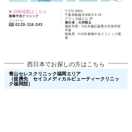
詳細地図はこちら
〒273-0005
千葉県船橋市本町6-4-15
船橋中央クリニック
グラン大誠ビル 2F
フリーダイヤル
責任者：元神賢太
0120-118-243
最終学歴：H11年慶応義塾大学医学部
卒業
勤務歴：H15年船橋中央クリニック開
業
西日本でお探しの方はこちら
青山セレスクリニック福岡エリア
（提携先 セイコメディカルビューティークリニッ
ク福岡院）