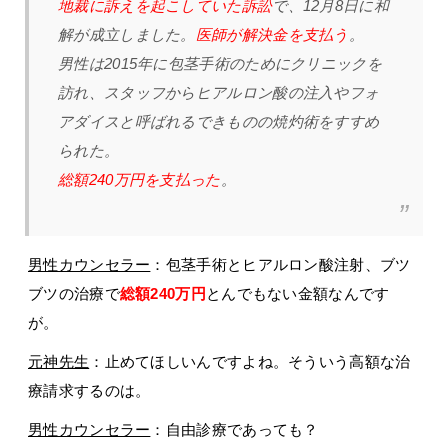
地裁に訴えを起こしていた訴訟
で、12月8日に和
解が成立しました。
医師が解決金を支払う
。
男性は2015年に包茎手術のためにクリニックを
訪れ、スタッフからヒアルロン酸の注入やフォ
アダイスと呼ばれるできものの焼灼術をすすめ
られた。
総額240万円を支払った
。
男性カウンセラー
：包茎手術とヒアルロン酸注射、ブツ
ブツの治療で
総額240万円
とんでもない金額なんです
が。
元神先生
：止めてほしいんですよね。そういう高額な治
療請求するのは。
男性カウンセラー
：自由診療であっても？