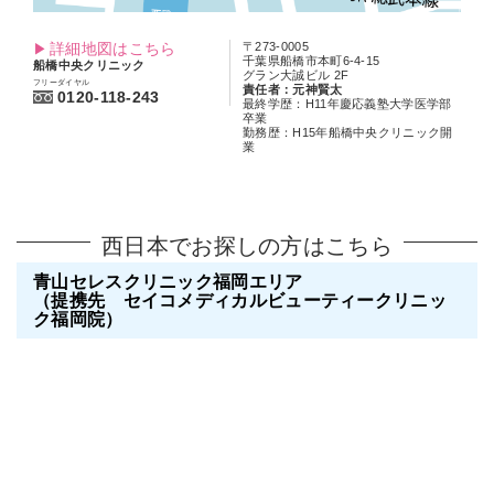
詳細地図はこちら
〒273-0005
千葉県船橋市本町6-4-15
船橋中央クリニック
グラン大誠ビル 2F
フリーダイヤル
責任者：元神賢太
0120-118-243
最終学歴：H11年慶応義塾大学医学部
卒業
勤務歴：H15年船橋中央クリニック開
業
西日本でお探しの方はこちら
青山セレスクリニック福岡エリア
（提携先 セイコメディカルビューティークリニッ
ク福岡院）