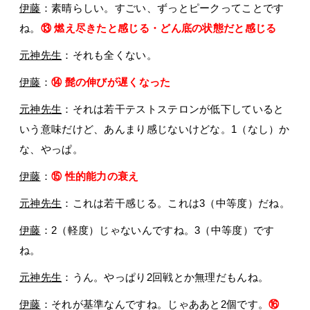
伊藤
：素晴らしい。すごい、ずっとピークってことです
ね。
⑬ 燃え尽きたと感じる・どん底の状態だと感じる
元神先生
：それも全くない。
伊藤
：
⑭ 髭の伸びが遅くなった
元神先生
：それは若干テストステロンが低下していると
いう意味だけど、あんまり感じないけどな。1（なし）か
な、やっぱ。
伊藤
：
⑮ 性的能力の衰え
元神先生
：これは若干感じる。これは3（中等度）だね。
伊藤
：2（軽度）じゃないんですね。3（中等度）です
ね。
元神先生
：うん。やっぱり2回戦とか無理だもんね。
伊藤
：それが基準なんですね。じゃああと2個です。
⑯