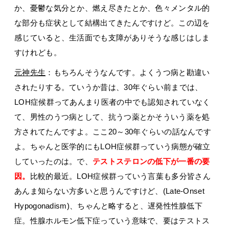
か、憂鬱な気分とか、燃え尽きたとか、色々メンタル的
な部分も症状として結構出てきたんですけど。この辺を
感じていると、生活面でも支障がありそうな感じはしま
すけれども。
元神先生
：もちろんそうなんです。よくうつ病と勘違い
されたりする。ていうか昔は、30年ぐらい前までは、
LOH症候群ってあんまり医者の中でも認知されていなく
て、男性のうつ病として、抗うつ薬とかそういう薬を処
方されてたんですよ。ここ20～30年ぐらいの話なんです
よ。ちゃんと医学的にもLOH症候群っていう病態が確立
していったのは。で、
テストステロンの低下が一番の要
因。
比較的最近。LOH症候群っていう言葉も多分皆さん
あんま知らない方多いと思うんですけど、(Late-Onset
Hypogonadism)、ちゃんと略すると、遅発性性腺低下
症。性腺ホルモン低下症っていう意味で、要はテストス