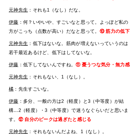
元神先生
：それも1（なし）だな。
伊藤
：何？いやいや、すごいなと思って。よっぽど私の
方がこっち（点数が高い）だなと思って。
⑩ 筋力の低下
元神先生
：低下はないな。筋肉が増えないっていうのは
若干最近あるけど、低下はしてないな。
伊藤
：低下してないんですね。
⑪ 憂うつな気分・無力感
元神先生
：それもない、1（なし）。
橘
：先生すごいな。
伊藤
：多分、一般の方は2（軽度）と3（中等度）が結
構…2（軽度）・3（中等度）で迷うなぐらいだと思いま
す。
⑫ 自分のピークは過ぎたと感じる
元神先生
：それもないんだよね、1（なし）。