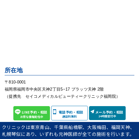
所在地
〒810-0001
福岡県福岡市中央区天神2丁目5−17 プラッツ天神 2階
（提携先 セイコメディカルビューティークリニック福岡院）
予約受付・ご相談窓口
LINE予約・相談
電話予約・相談
メール予約・相談
24時間受付中
通話料無料
お得な情報配信中
フリーダイヤル
0120-118-243
クリニックは東京青山、千葉県船橋駅、大阪梅田、福岡天神、
札幌琴似にあり、いずれも元神医師が全ての施術を行います。