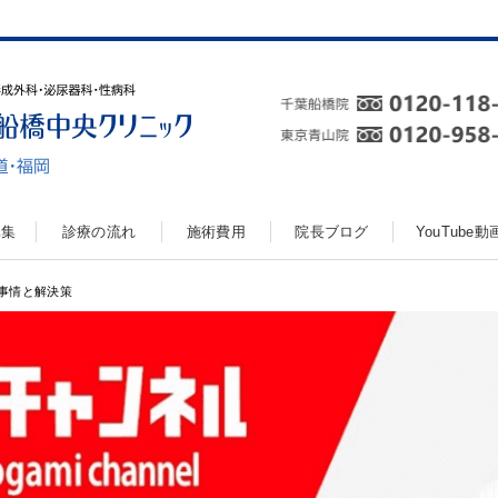
真集
診療の流れ
施術費用
院長ブログ
YouTube
事情と解決策