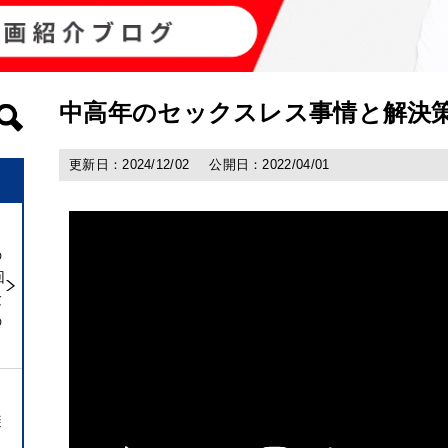
中高年のセックスレス事情と解決
更新日：2024/12/02
公開日：2022/04/01
の
回
験
の
避
ト