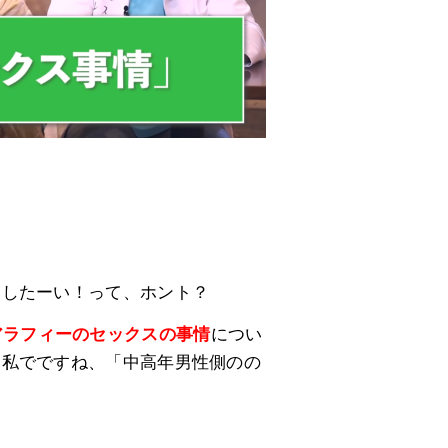
。
スしたーい！って、ホント？
アラフィーのセックスの事情
につい
と私でですね、「中高年男性側のの
。