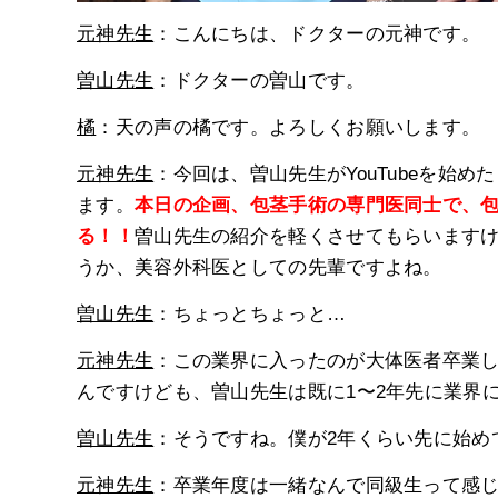
元神先生
：こんにちは、ドクターの元神です。
曽山先生
：ドクターの曽山です。
橘
：天の声の橘です。よろしくお願いします。
元神先生
：今回は、曽山先生がYouTubeを始
ます。
本日の企画、包茎手術の専門医同士で、
る！！
曽山先生の紹介を軽くさせてもらいます
うか、美容外科医としての先輩ですよね。
曽山先生
：ちょっとちょっと…
元神先生
：この業界に入ったのが大体医者卒業し
んですけども、曽山先生は既に1〜2年先に業界
曽山先生
：そうですね。僕が2年くらい先に始め
元神先生
：卒業年度は一緒なんで同級生って感じ