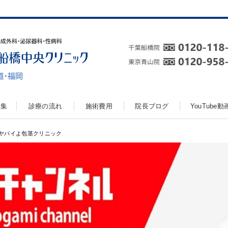
真集
診療の流れ
施術費用
院長ブログ
YouTube
ヤバイよ包茎クリニック