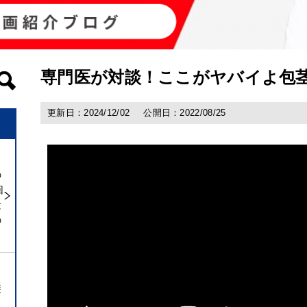
専門医が対談！ここがヤバイよ包
更新日：2024/12/02
公開日：2022/08/25
の
回
験
の
避
ト