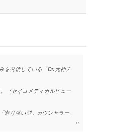
を発信している「Dr.元神チ
医。（セイコメディカルビュー
「寄り添い型」カウンセラー。