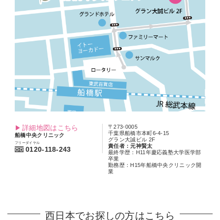
詳細地図はこちら
〒273-0005
千葉県船橋市本町6-4-15
船橋中央クリニック
グラン大誠ビル 2F
フリーダイヤル
責任者：元神賢太
0120-118-243
最終学歴：H11年慶応義塾大学医学部
卒業
勤務歴：H15年船橋中央クリニック開
業
西日本でお探しの方はこちら