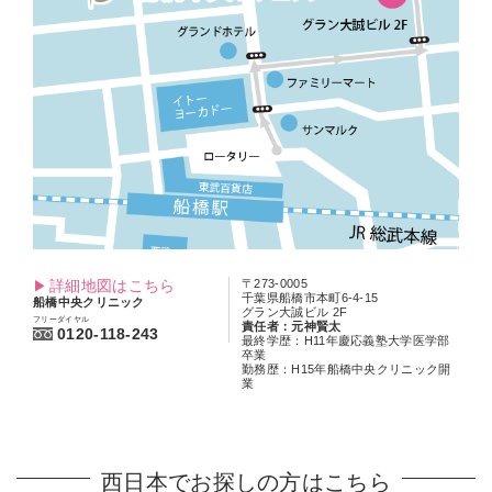
詳細地図はこちら
〒273-0005
千葉県船橋市本町6-4-15
船橋中央クリニック
グラン大誠ビル 2F
フリーダイヤル
責任者：元神賢太
0120-118-243
最終学歴：H11年慶応義塾大学医学部
卒業
勤務歴：H15年船橋中央クリニック開
業
西日本でお探しの方はこちら