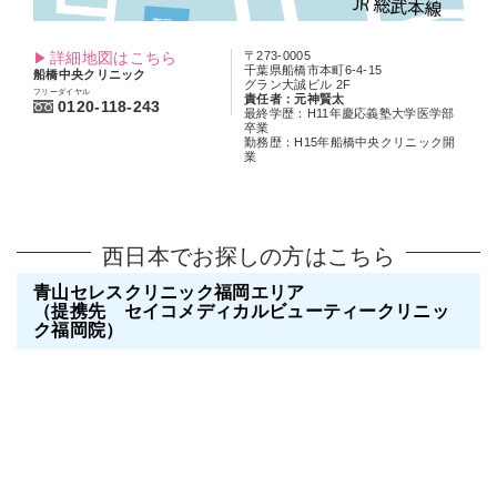
詳細地図はこちら
〒273-0005
千葉県船橋市本町6-4-15
船橋中央クリニック
グラン大誠ビル 2F
フリーダイヤル
責任者：元神賢太
0120-118-243
最終学歴：H11年慶応義塾大学医学部
卒業
勤務歴：H15年船橋中央クリニック開
業
西日本でお探しの方はこちら
青山セレスクリニック福岡エリア
（提携先 セイコメディカルビューティークリニッ
ク福岡院）