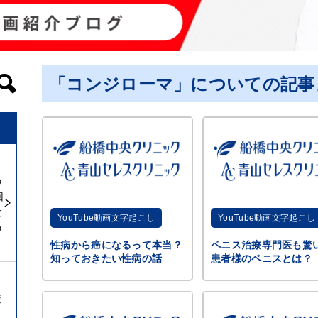
「コンジローマ」についての記事
の
回
験
YouTube動画文字起こし
YouTube動画文字起こし
の
性病から癌になるって本当？
ペニス治療専門医も驚
知っておきたい性病の話
患者様のペニスとは？
避
ト