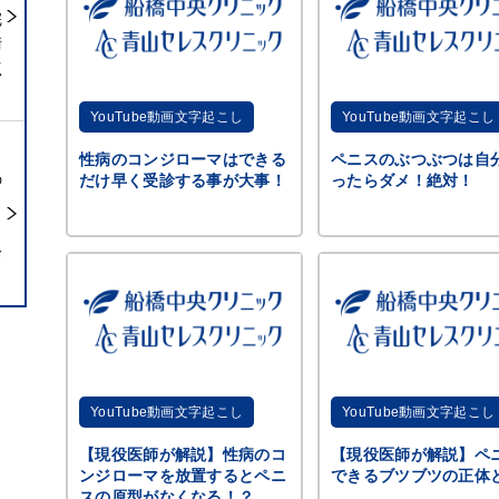
完
術
点
YouTube動画文字起こし
YouTube動画文字起こし
性病のコンジローマはできる
ペニスのぶつぶつは自
の
だけ早く受診する事が大事！
ったらダメ！絶対！
ら
診
YouTube動画文字起こし
YouTube動画文字起こし
【現役医師が解説】性病のコ
【現役医師が解説】ペ
ンジローマを放置するとペニ
できるブツブツの正体
スの原型がなくなる！？