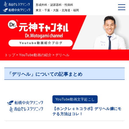
形成外科・泌尿器科・性病科
東京・千葉・大阪・北海道・福岡
トップ
>
YouTube動画の紹介
>
デリヘル
「デリヘル」についての記事まとめ
YouTube動画文字起こし
【ホンクレｃｈコラボ】デリヘル嬢にモ
テる方法はコレ！