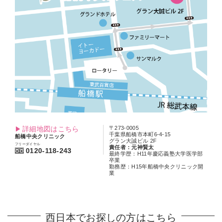
詳細地図はこちら
〒273-0005
千葉県船橋市本町6-4-15
船橋中央クリニック
グラン大誠ビル 2F
フリーダイヤル
責任者：元神賢太
0120-118-243
最終学歴：H11年慶応義塾大学医学部
卒業
勤務歴：H15年船橋中央クリニック開
業
西日本でお探しの方はこちら