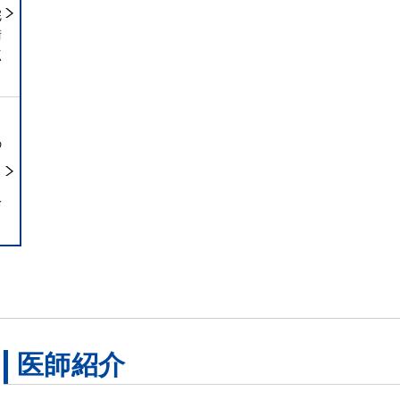
完
術
点
の
ら
診
医師紹介