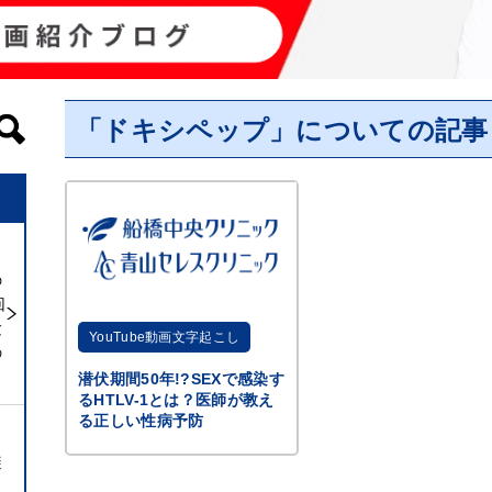
「ドキシペップ」についての記事
の
回
験
YouTube動画文字起こし
の
潜伏期間50年!?SEXで感染す
るHTLV-1とは？医師が教え
る正しい性病予防
避
ト