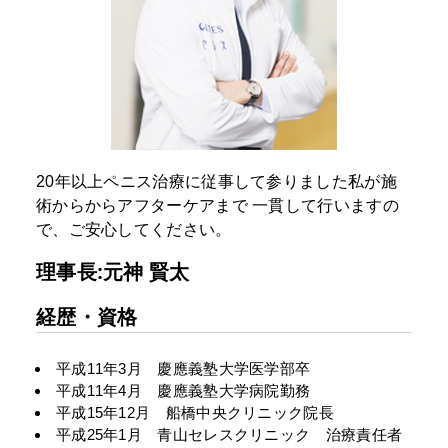
20年以上ペニス治療に従事して参りました私が施
術からからアフターケアまで
一貫して行いますの
で、ご安心してください。
理事長:元神 賢太
経歴・資格
平成11年3月 慶應義塾大学医学部卒
平成11年4月 慶應義塾大学病院勤務
平成15年12月 船橋中央クリニック院長
平成25年1月 青山セレスクリニック 治療責任者