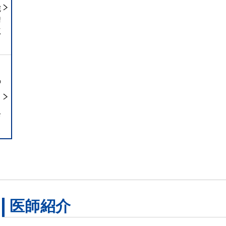
完
術
点
の
ら
診
医師紹介