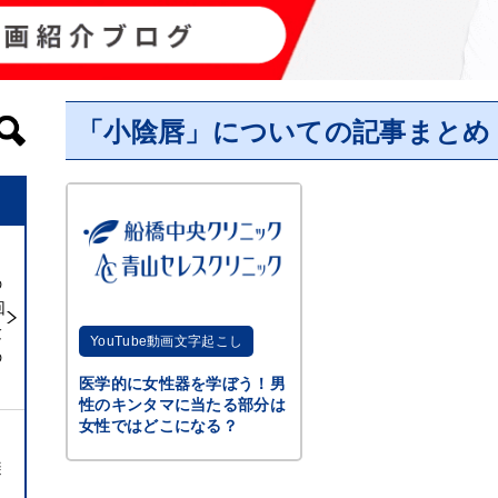
「小陰唇」についての記事まとめ
の
回
験
YouTube動画文字起こし
の
医学的に女性器を学ぼう！男
性のキンタマに当たる部分は
女性ではどこになる？
避
ト