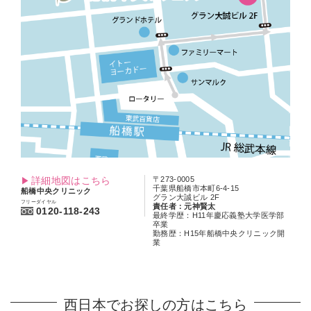
詳細地図はこちら
〒273-0005
千葉県船橋市本町6-4-15
船橋中央クリニック
グラン大誠ビル 2F
フリーダイヤル
責任者：元神賢太
0120-118-243
最終学歴：H11年慶応義塾大学医学部
卒業
勤務歴：H15年船橋中央クリニック開
業
西日本でお探しの方はこちら