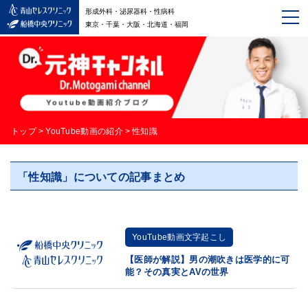
形成外科・泌尿器科・性病科
東京・千葉・大阪・北海道・福岡
トップ
>
YouTube動画の紹介
>
性知識
「性知識」についての記事まとめ
YouTube動画文字起こし
【医師が解説】男の潮吹きは医学的に可
能？その真実とAVの世界