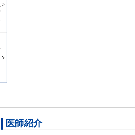
完
術
点
の
ら
診
医師紹介