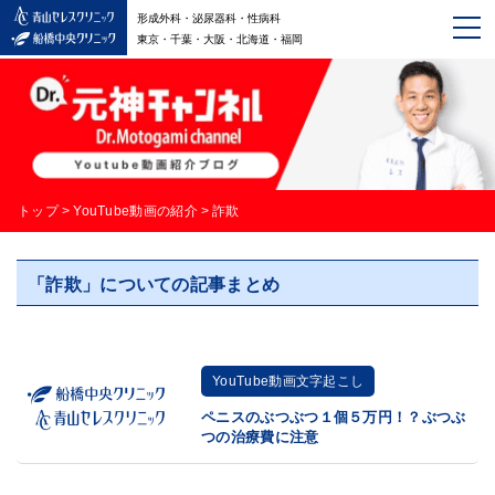
形成外科・泌尿器科・性病科
東京・千葉・大阪・北海道・福岡
トップ
>
YouTube動画の紹介
>
詐欺
「詐欺」についての記事まとめ
YouTube動画文字起こし
ペニスのぶつぶつ１個５万円！？ぶつぶ
つの治療費に注意