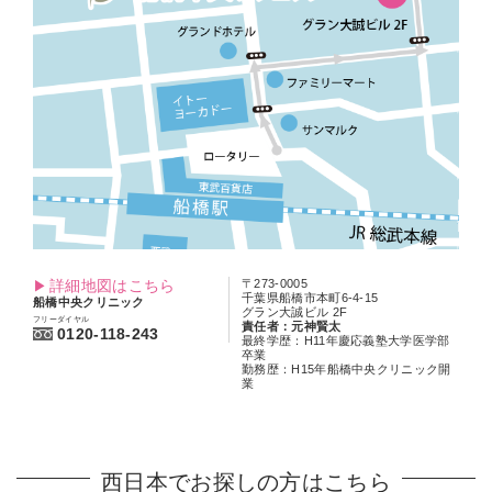
詳細地図はこちら
〒273-0005
千葉県船橋市本町6-4-15
船橋中央クリニック
グラン大誠ビル 2F
フリーダイヤル
責任者：元神賢太
0120-118-243
最終学歴：H11年慶応義塾大学医学部
卒業
勤務歴：H15年船橋中央クリニック開
業
西日本でお探しの方はこちら