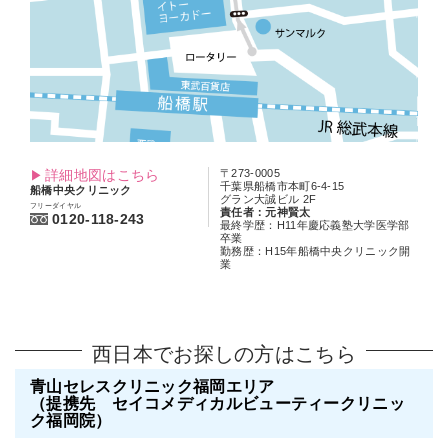
詳細地図はこちら
〒273-0005
千葉県船橋市本町6-4-15
船橋中央クリニック
グラン大誠ビル 2F
フリーダイヤル
責任者：元神賢太
0120-118-243
最終学歴：H11年慶応義塾大学医学部
卒業
勤務歴：H15年船橋中央クリニック開
業
西日本でお探しの方はこちら
青山セレスクリニック福岡エリア
（提携先 セイコメディカルビューティークリニッ
ク福岡院）