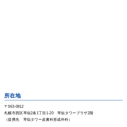
所在地
〒063-0812
札幌市西区琴似2条1丁目1-20 琴似タワープラザ2階
（提携先 琴似タワー皮膚科形成外科）