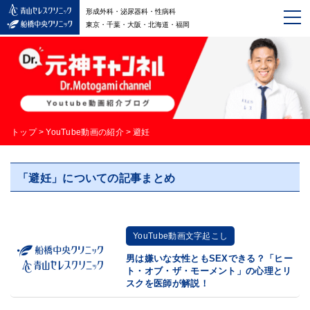
形成外科・泌尿器科・性病科
東京・千葉・大阪・北海道・福岡
トップ
>
YouTube動画の紹介
>
避妊
「避妊」についての記事まとめ
YouTube動画文字起こし
男は嫌いな女性ともSEXできる？「ヒー
ト・オブ・ザ・モーメント」の心理とリ
スクを医師が解説！