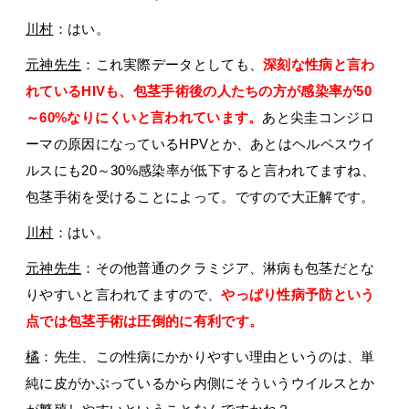
川村
：はい。
元神先生
：これ実際データとしても、
深刻な性病と言わ
れているHIVも、包茎手術後の人たちの方が感染率が50
～60%なりにくいと言われています。
あと尖圭コンジロ
ーマの原因になっているHPVとか、あとはヘルペスウイ
ルスにも20～30%感染率が低下すると言われてますね、
包茎手術を受けることによって。ですので大正解です。
川村
：はい。
元神先生
：その他普通のクラミジア、淋病も包茎だとな
りやすいと言われてますので、
やっぱり性病予防という
点では包茎手術は圧倒的に有利です。
橘
：先生、この性病にかかりやすい理由というのは、単
純に皮がかぶっているから内側にそういうウイルスとか