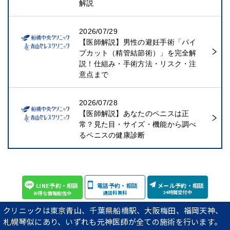
解説
2026/07/29
【医師解説】男性の避妊手術「パイ
プカット（精管結節術）」を完全解
説！仕組み・手術方法・リスク・注
意点まで
2026/07/28
【医師解説】あなたのペニスは正
常？見た目・サイズ・機能から調べ
るペニスの健康診断
LINE予約・相談
電話予約・相談
メール予約・相談
24時間受付中
通話料無料
お得な情報配信中
医師紹介
クリニックは東京青山、千葉県船橋駅、大阪梅田、福岡天神、
札幌琴似にあり、いずれも元神医師が全ての施術を行います。
私にお任せ下さい。