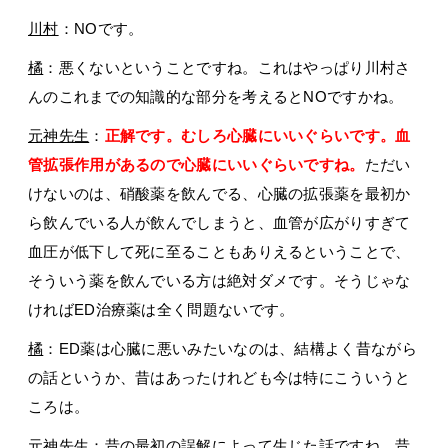
川村
：NOです。
橘
：悪くないということですね。これはやっぱり川村さ
んのこれまでの知識的な部分を考えるとNOですかね。
元神先生
：
正解です。むしろ心臓にいいぐらいです。
血
管拡張作用があるので心臓にいいぐらいですね。
ただい
けないのは、硝酸薬を飲んでる、心臓の拡張薬を最初か
ら飲んでいる人が飲んでしまうと、血管が広がりすぎて
血圧が低下して死に至ることもありえるということで、
そういう薬を飲んでいる方は絶対ダメです。そうじゃな
ければED治療薬は全く問題ないです。
橘
：ED薬は心臓に悪いみたいなのは、結構よく昔ながら
の話というか、昔はあったけれども今は特にこういうと
ころは。
元神先生
：昔の最初の誤解によって生じた話ですね。昔