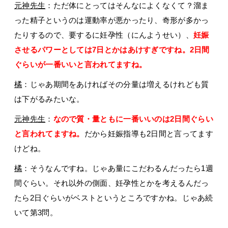
元神先生
：ただ体にとってはそんなによくなくて？溜ま
った精子というのは運動率が悪かったり、奇形が多かっ
たりするので、要するに妊孕性（にんようせい）、
妊娠
させるパワーとしては7日とかはあけすぎですね。2日間
ぐらいが一番いいと言われてますね。
橘
：じゃあ期間をあければその分量は増えるけれども質
は下がるみたいな。
元神先生
：
なので質・量ともに一番いいのは2日間ぐらい
と言われてますね。
だから妊娠指導も2日間と言ってます
けどね。
橘
：そうなんですね。じゃあ量にこだわるんだったら1週
間ぐらい。それ以外の側面、妊孕性とかを考えるんだっ
たら2日ぐらいがベストというところですかね。じゃあ続
いて第3問。