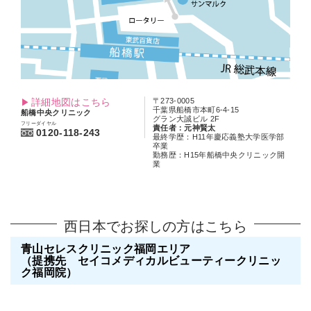
詳細地図はこちら
〒273-0005
千葉県船橋市本町6-4-15
船橋中央クリニック
グラン大誠ビル 2F
フリーダイヤル
責任者：元神賢太
0120-118-243
最終学歴：H11年慶応義塾大学医学部
卒業
勤務歴：H15年船橋中央クリニック開
業
西日本でお探しの方はこちら
青山セレスクリニック福岡エリア
（提携先 セイコメディカルビューティークリニッ
ク福岡院）