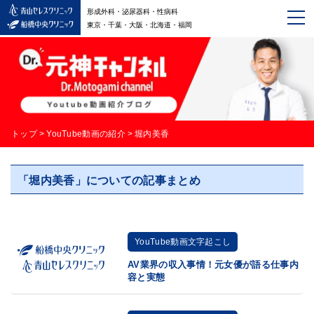
形成外科・泌尿器科・性病科
東京・千葉・大阪・北海道・福岡
トップ
>
YouTube動画の紹介
>
堀内美香
「堀内美香」についての記事まとめ
YouTube動画文字起こし
AV業界の収入事情！元女優が語る仕事内
容と実態