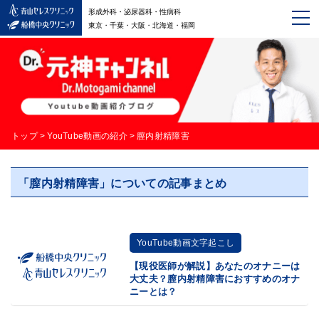
形成外科・泌尿器科・性病科
東京・千葉・大阪・北海道・福岡
トップ
>
YouTube動画の紹介
>
膣内射精障害
「膣内射精障害」についての記事まとめ
YouTube動画文字起こし
【現役医師が解説】あなたのオナニーは
大丈夫？膣内射精障害におすすめのオナ
ニーとは？