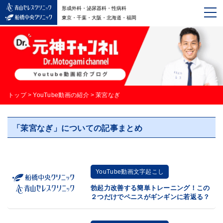
形成外科・泌尿器科・性病科
東京・千葉・大阪・北海道・福岡
トップ
>
YouTube動画の紹介
>
茉宮なぎ
「茉宮なぎ」についての記事まとめ
YouTube動画文字起こし
勃起力改善する簡単トレーニング！この
２つだけでペニスがギンギンに若返る？