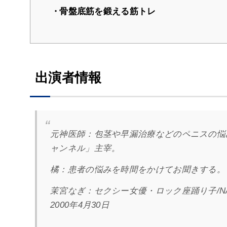
骨盤底筋を鍛える筋トレ
出演者情報
元神医師：
包茎や早漏治療などのペニスの悩み
ャンネル」主宰。
橘
：
患者の悩みを時間をかけてお聞きする。
茉宮なぎ：セクシー女優・ロック座踊り子/NAG
2000年4月30日