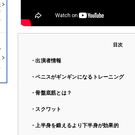
完
術
点
目次
の
出演者情報
ら
診
ペニスがギンギンになるトレーニング
骨盤底筋とは？
スクワット
上半身を鍛えるより下半身が効果的