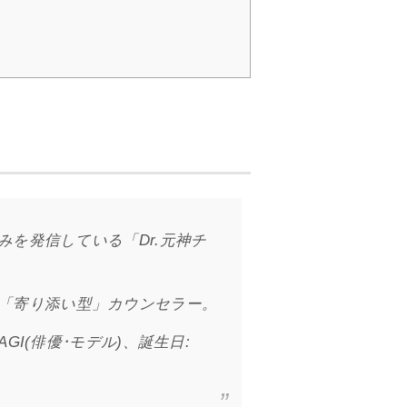
を発信している「Dr.元神チ
「寄り添い型」カウンセラー。
I(俳優･モデル)、誕生日: