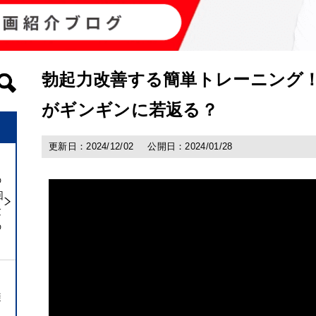
勃起力改善する簡単トレーニング
がギンギンに若返る？
更新日：2024/12/02
公開日：2024/01/28
の
回
験
の
避
ト