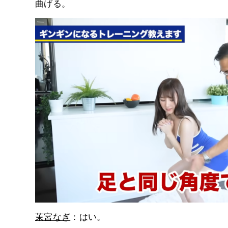
曲げる。
茉宮なぎ
：はい。