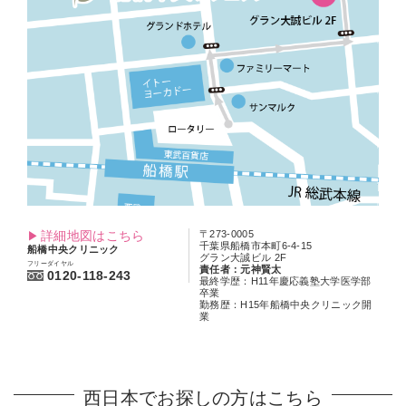
詳細地図はこちら
〒273-0005
千葉県船橋市本町6-4-15
船橋中央クリニック
グラン大誠ビル 2F
フリーダイヤル
責任者：元神賢太
0120-118-243
最終学歴：H11年慶応義塾大学医学部
卒業
勤務歴：H15年船橋中央クリニック開
業
西日本でお探しの方はこちら