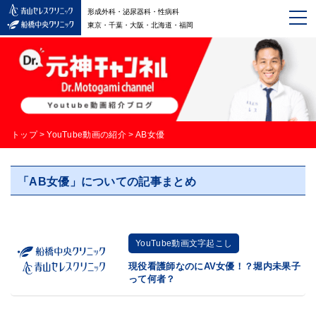
形成外科・泌尿器科・性病科
東京・千葉・大阪・北海道・福岡
トップ
>
YouTube動画の紹介
>
AB女優
「AB女優」についての記事まとめ
YouTube動画文字起こし
現役看護師なのにAV女優！？堀内未果子
って何者？