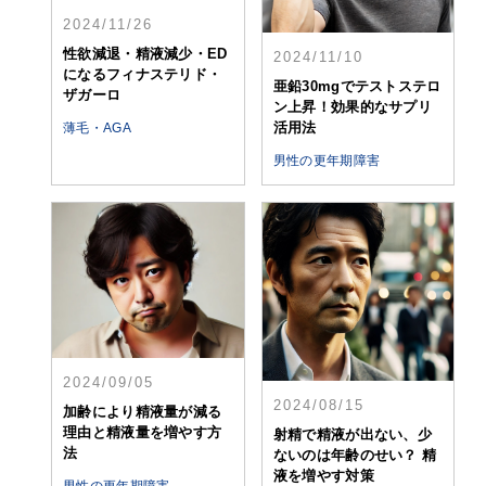
2024/11/26
性欲減退・精液減少・ED
2024/11/10
になるフィナステリド・
亜鉛30mgでテストステロ
ザガーロ
ン上昇！効果的なサプリ
活用法
薄毛・AGA
男性の更年期障害
2024/09/05
2024/08/15
加齢により精液量が減る
理由と精液量を増やす方
射精で精液が出ない、少
法
ないのは年齢のせい？ 精
液を増やす対策
男性の更年期障害