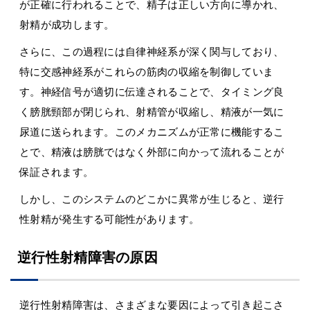
が正確に行われることで、精子は正しい方向に導かれ、
射精が成功します。
さらに、この過程には自律神経系が深く関与しており、
特に交感神経系がこれらの筋肉の収縮を制御していま
す。神経信号が適切に伝達されることで、タイミング良
く膀胱頸部が閉じられ、射精管が収縮し、精液が一気に
尿道に送られます。このメカニズムが正常に機能するこ
とで、精液は膀胱ではなく外部に向かって流れることが
保証されます。
しかし、このシステムのどこかに異常が生じると、逆行
性射精が発生する可能性があります。
逆行性射精障害の原因
逆行性射精障害は、さまざまな要因によって引き起こさ