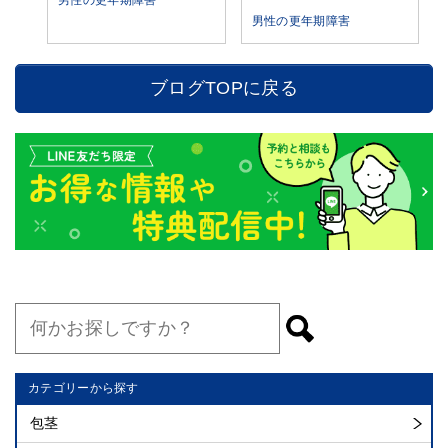
男性の更年期障害
ブログTOPに戻る
カテゴリーから探す
包茎