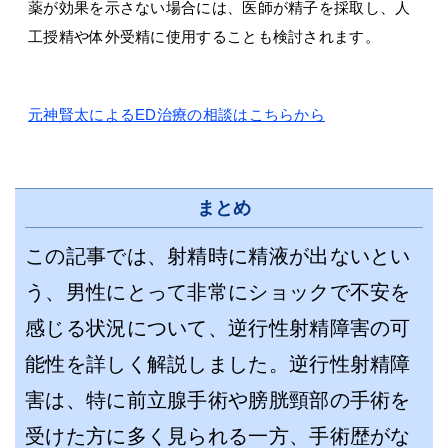
薬が効果を示さない場合には、医師が精子を採取し、人
工授精や体外受精に使用することも検討されます。
元神賢太によるED治療の相談はこちらから
まとめ
この記事では、射精時に精液が出ないとい
う、男性にとって非常にショックで不安を
感じる状況について、逆行性射精障害の可
能性を詳しく解説しました。逆行性射精障
害は、特に前立腺手術や膀胱頸部の手術を
受けた方に多く見られる一方、手術歴がな