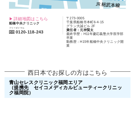
詳細地図はこちら
〒273-0005
千葉県船橋市本町6-4-15
船橋中央クリニック
グラン大誠ビル 2F
フリーダイヤル
責任者：元神賢太
0120-118-243
最終学歴：H11年慶応義塾大学医学部
卒業
勤務歴：H15年船橋中央クリニック開
業
西日本でお探しの方はこちら
青山セレスクリニック福岡エリア
（提携先 セイコメディカルビューティークリニッ
ク福岡院）