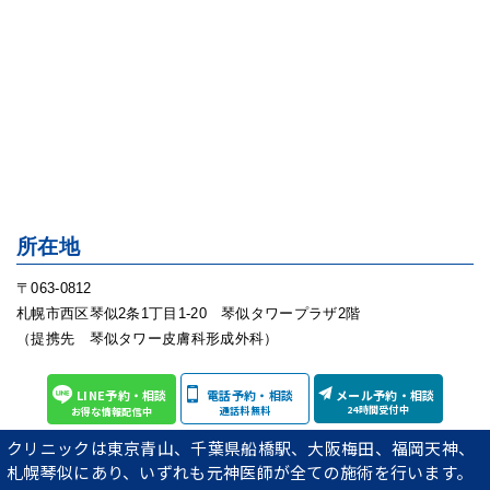
所在地
〒063-0812
札幌市西区琴似2条1丁目1-20 琴似タワープラザ2階
（提携先 琴似タワー皮膚科形成外科）
予約受付・ご相談窓口
LINE予約・相談
電話予約・相談
メール予約・相談
24時間受付中
通話料無料
お得な情報配信中
フリーダイヤル
0120-118-243
クリニックは東京青山、千葉県船橋駅、大阪梅田、福岡天神、
札幌琴似にあり、いずれも元神医師が全ての施術を行います。