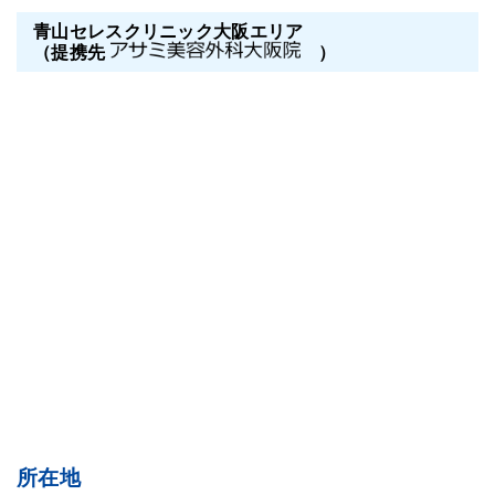
青山セレスクリニック大阪エリア
（提携先
）
所在地