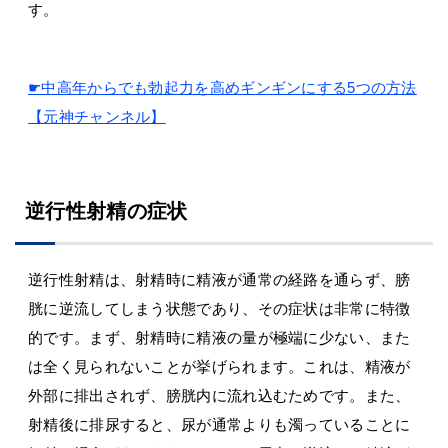
す。
☛中高年からでも勃起力を高めギンギンにする5つの方法
【元神チャンネル】
逆行性射精の症状
逆行性射精は、射精時に精液が通常の経路を通らず、膀
胱に逆流してしまう状態であり、その症状は非常に特徴
的です。まず、射精時に精液の量が極端に少ない、また
は全く見られないことが挙げられます。これは、精液が
外部に排出されず、膀胱内に流れ込むためです。また、
射精後に排尿すると、尿が通常よりも濁っていることに