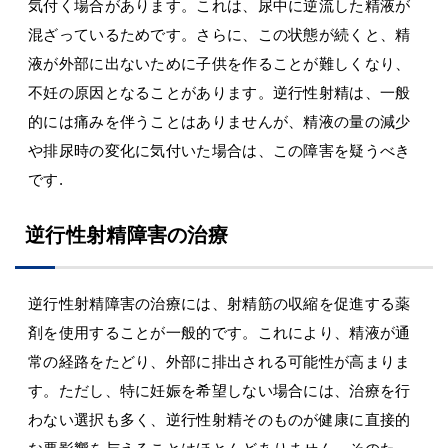
気付く場合があります。これは、尿中に逆流した精液が
混ざっているためです。さらに、この状態が続くと、精
液が外部に出ないために子供を作ることが難しくなり、
不妊の原因となることがあります。逆行性射精は、一般
的には痛みを伴うことはありませんが、精液の量の減少
や排尿時の変化に気付いた場合は、この障害を疑うべき
です.
逆行性射精障害の治療
逆行性射精障害の治療には、射精筋の収縮を促進する薬
剤を使用することが一般的です。これにより、精液が通
常の経路をたどり、外部に排出される可能性が高まりま
す。ただし、特に妊娠を希望しない場合には、治療を行
わない選択も多く、逆行性射精そのものが健康に直接的