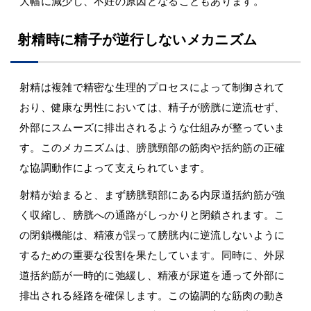
大幅に減少し、不妊の原因となることもあります。
射精時に精子が逆行しないメカニズム
射精は複雑で精密な生理的プロセスによって制御されて
おり、健康な男性においては、精子が膀胱に逆流せず、
外部にスムーズに排出されるような仕組みが整っていま
す。このメカニズムは、膀胱頸部の筋肉や括約筋の正確
な協調動作によって支えられています。
射精が始まると、まず膀胱頸部にある内尿道括約筋が強
く収縮し、膀胱への通路がしっかりと閉鎖されます。こ
の閉鎖機能は、精液が誤って膀胱内に逆流しないように
するための重要な役割を果たしています。同時に、外尿
道括約筋が一時的に弛緩し、精液が尿道を通って外部に
排出される経路を確保します。この協調的な筋肉の動き