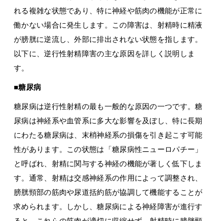
れる複雑な状態であり、特に神経や筋肉の機能が正常に
働かない場合に発生します。この障害は、射精時に精液
が膀胱に逆流し、外部に排出されない状態を指します。
以下に、逆行性射精障害の主な原因を詳しく説明しま
す。
■
糖尿病
糖尿病は逆行性射精の最も一般的な原因の一つです。糖
尿病は神経系や血管系に多大な影響を及ぼし、特に長期
にわたる糖尿病は、末梢神経系の損傷を引き起こす可能
性があります。この状態は「糖尿病性ニューロパチー」
と呼ばれ、射精に関与する神経の機能が著しく低下しま
す。通常、射精は交感神経系の作用によって調整され、
膀胱頸部の筋肉や尿道括約筋が協調して機能することが
求められます。しかし、糖尿病による神経障害が進行す
ると、これらの筋肉が適切に収縮せず、射精時に膀胱頸