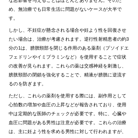
な悪影響を与えることはほとんどありません。そのた
め、無治療でも日常生活に問題がないケースが大半で
す。
しかし、不妊症が懸念される場合や妊よう性を回復させ
たい場合は、治療が考慮されます。逆行性射精患者の約3
分の1は、膀胱頸部を閉じる作用のある薬剤（プソイドエ
フェドリンやイミプラミンなど）を使用することで症状
の改善が見られます。これらの薬は交感神経を刺激し、
膀胱頸部の閉鎖を強化することで、精液が膀胱に逆流す
るのを防ぎます。
ただし、これらの薬剤を使用する際には、副作用として
心拍数の増加や血圧の上昇などが報告されており、使用
中は定期的な医師のチェックが必要です。特に、心臓や
血圧に問題がある男性は注意が必要です。これらの治療
は、主に妊よう性を求める男性に対して行われますが、