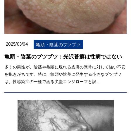
2025/03/04
亀頭・陰茎のブツブツ
亀頭・陰茎のブツブツ：光沢苔癬は性病ではない
多くの男性が、陰茎や亀頭に現れる皮膚の異常に対して強い不安
を抱きがちです。特に、亀頭や陰茎に発生する小さなブツブツ
は、性感染症の一種である尖圭コンジローマと誤...