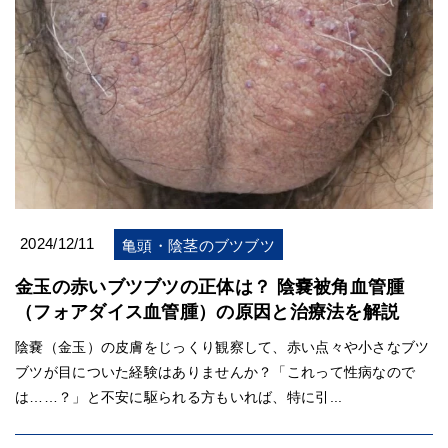
2024/12/11
亀頭・陰茎のブツブツ
金玉の赤いブツブツの正体は？ 陰嚢被角血管腫
（フォアダイス血管腫）の原因と治療法を解説
陰嚢（金玉）の皮膚をじっくり観察して、赤い点々や小さなブツ
ブツが目についた経験はありませんか？「これって性病なので
は……？」と不安に駆られる方もいれば、特に引...