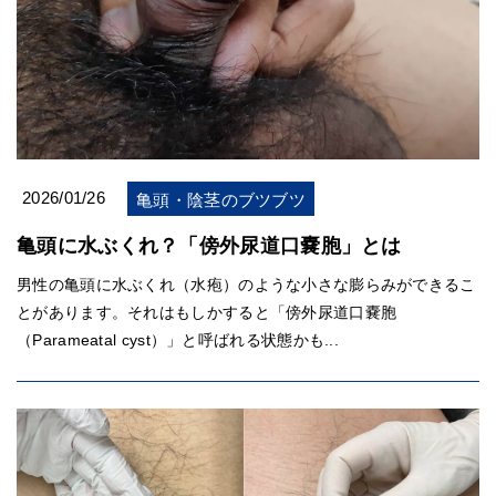
2026/01/26
亀頭・陰茎のブツブツ
亀頭に水ぶくれ？「傍外尿道口嚢胞」とは
男性の亀頭に水ぶくれ（水疱）のような小さな膨らみができるこ
とがあります。それはもしかすると「傍外尿道口嚢胞
（Parameatal cyst）」と呼ばれる状態かも...