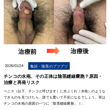
2026/01/24
亀頭・陰茎のブツブツ
チンコの水疱、その正体は陰茎縫線嚢胞？原因・
治療と再発リスク
ペニス（以下、チンコと呼びます）に水ぶくれ（水疱）のような
できものを見つけたら、誰でも驚いて不安になるでしょう。実は
チンコの水疱の原因の一つに「陰茎縫線嚢胞」（...