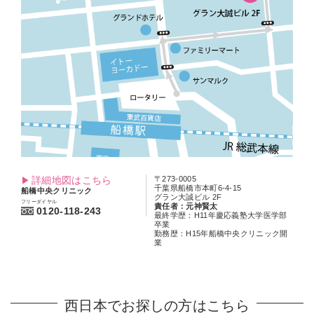
詳細地図はこちら
〒273-0005
千葉県船橋市本町6-4-15
船橋中央クリニック
グラン大誠ビル 2F
フリーダイヤル
責任者：元神賢太
0120-118-243
最終学歴：H11年慶応義塾大学医学部
卒業
勤務歴：H15年船橋中央クリニック開
業
西日本でお探しの方はこちら