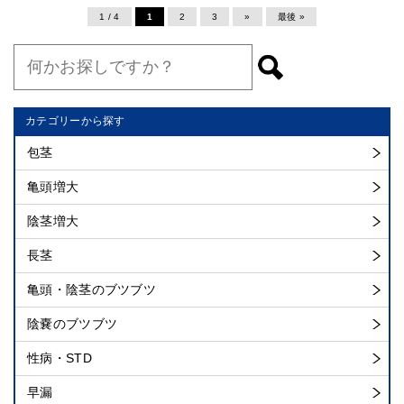
1 / 4
1
2
3
»
最後 »
カテゴリーから探す
包茎
亀頭増大
陰茎増大
長茎
亀頭・陰茎のブツブツ
陰嚢のブツブツ
性病・STD
早漏