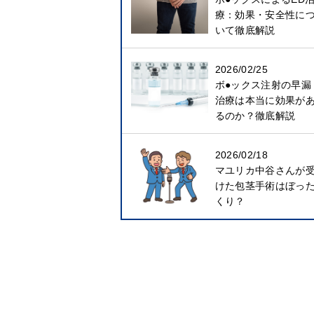
療：効果・安全性に
いて徹底解説
2026/02/25
ボ●ックス注射の早漏
治療は本当に効果が
るのか？徹底解説
2026/02/18
マユリカ中谷さんが
けた包茎手術はぼっ
くり？