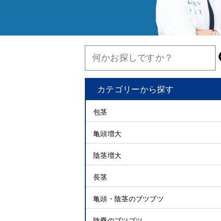
カテゴリーから探す
包茎
亀頭増大
陰茎増大
長茎
亀頭・陰茎のブツブツ
陰嚢のブツブツ