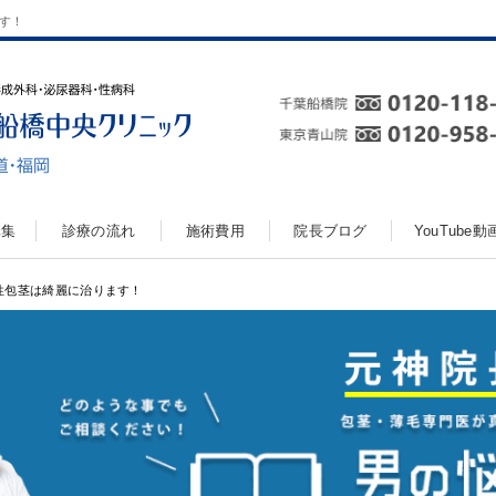
ます！
真集
診療の流れ
施術費用
院長ブログ
YouTube
真性包茎は綺麗に治ります！