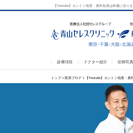
【Youtube】カントン包茎・真性包茎は綺麗に治り
診療項目
ドクター紹介
症例写
トップ
>
院長ブログ
>
【Youtube】カントン包茎・