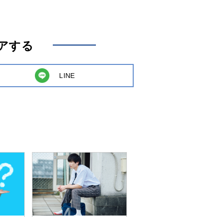
アする
LINE