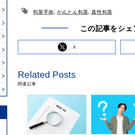
包茎手術
,
かんとん包茎
,
真性包茎
この記事をシェ
X
Related Posts
関連記事
治