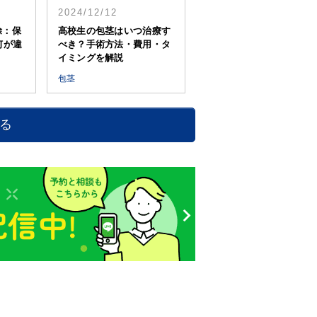
2024/12/12
除：保
高校生の包茎はいつ治療す
何が違
べき？手術方法・費用・タ
イミングを解説
包茎
戻る