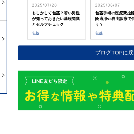
2025/07/28
2025/06/07
つ
もしかして包茎？若い男性
包茎手術の医療費控
が知っておきたい基礎知識
険適用vs自由診療で
とセルフチェック
う？
包茎
包茎
あ
ブログTOPに
受
た