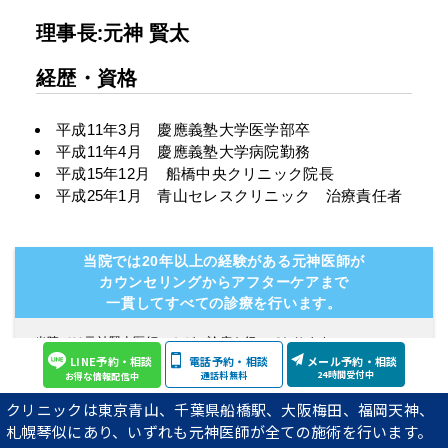
理事長:元神 賢太
経歴・資格
平成11年3月 慶應義塾大学医学部卒
平成11年4月 慶應義塾大学病院勤務
平成15年12月 船橋中央クリニック院長
平成25年1月 青山セレスクリニック 治療責任者
当院では20年以上の経験がある元神医師が
カウンセリングからアフターケアまで
一貫してすべての診療を行います。
当院では元神賢太医師のみが、診療を行っております。
LINE予約・相談
電話予約・相談
メール予約・相談
経験の浅いアルバイト医師が手術を行うことは絶対にありません。
24時間受付中
通話料無料
お得な情報配信中
「すべての方にご満足いただける医療を提供する」をポリシーに、
長年患者様の診療を行っております。
クリニックは東京青山、千葉県船橋駅、大阪梅田、福岡天神、
こちらから治療を強要することはございませんので、安心してご相
札幌琴似にあり、いずれも元神医師が全ての施術を行います。
談ください。