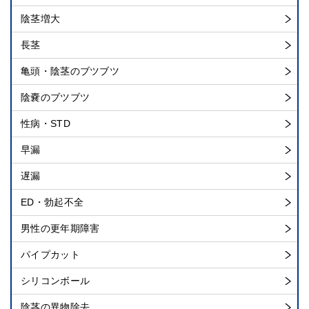
陰茎増大
長茎
亀頭・陰茎のブツブツ
陰嚢のブツブツ
性病・STD
早漏
遅漏
ED・勃起不全
男性の更年期障害
パイプカット
シリコンボール
陰茎の異物除去