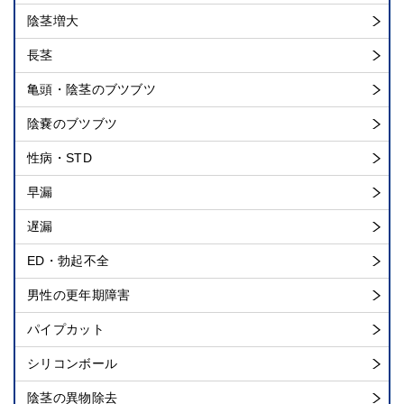
陰茎増大
長茎
亀頭・陰茎のブツブツ
陰嚢のブツブツ
性病・STD
早漏
遅漏
ED・勃起不全
男性の更年期障害
パイプカット
シリコンボール
陰茎の異物除去