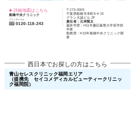
詳細地図はこちら
〒273-0005
千葉県船橋市本町6-4-15
船橋中央クリニック
グラン大誠ビル 2F
フリーダイヤル
責任者：元神賢太
0120-118-243
最終学歴：H11年慶応義塾大学医学部
卒業
勤務歴：H15年船橋中央クリニック開
業
西日本でお探しの方はこちら
青山セレスクリニック福岡エリア
（提携先 セイコメディカルビューティークリニッ
ク福岡院）