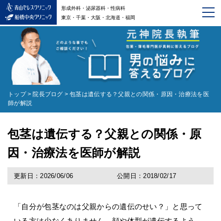
形成外科・泌尿器科・性病科
東京・千葉・大阪・北海道・福岡
トップ
>
院長ブログ
>
包茎は遺伝する？父親との関係・原因・治療法を医
師が解説
包茎は遺伝する？父親との関係・原
因・治療法を医師が解説
更新日：2026/06/06
公開日：2018/02/17
「自分が包茎なのは父親からの遺伝のせい？」と思って
いる方は少なくありません。顔や体型が遺伝するよう