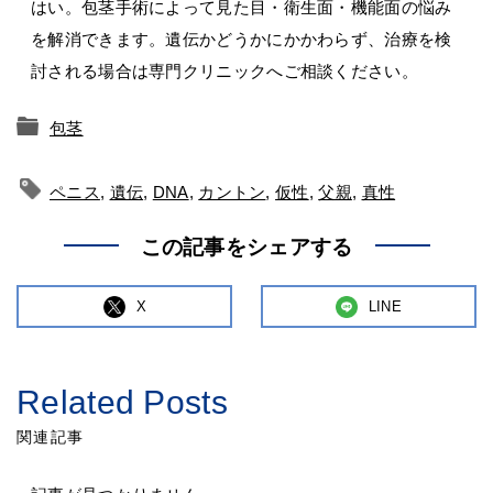
はい。包茎手術によって見た目・衛生面・機能面の悩み
を解消できます。遺伝かどうかにかかわらず、治療を検
討される場合は専門クリニックへご相談ください。
包茎
ペニス
,
遺伝
,
DNA
,
カントン
,
仮性
,
父親
,
真性
この記事をシェアする
X
LINE
Related Posts
関連記事