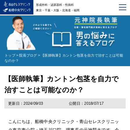
形成外科・泌尿器科・性病科
東京・千葉・大阪・北海道・福岡
トップ
>
院長ブログ
>
【医師執筆】カントン包茎を自力で治すことは可能
なのか？
【医師執筆】カントン包茎を自力で
治すことは可能なのか？
更新日：2024/09/03
公開日：2018/07/17
こんにちは、船橋中央クリニック・青山セレスクリニッ
ク東京青山院・埼玉川口院 理事長の元神賢太です。今