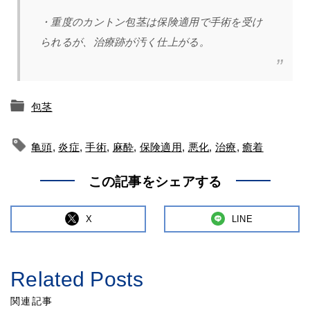
・重度のカントン包茎は保険適用で手術を受け
られるが、治療跡が汚く仕上がる。
包茎
亀頭
,
炎症
,
手術
,
麻酔
,
保険適用
,
悪化
,
治療
,
癒着
この記事をシェアする
X
LINE
Related Posts
関連記事