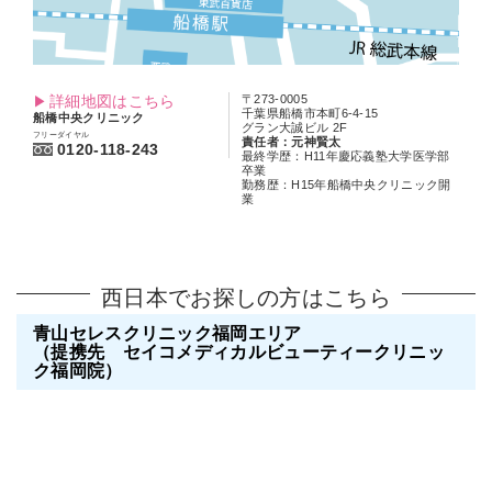
詳細地図はこちら
〒273-0005
千葉県船橋市本町6-4-15
船橋中央クリニック
グラン大誠ビル 2F
フリーダイヤル
責任者：元神賢太
0120-118-243
最終学歴：H11年慶応義塾大学医学部
卒業
勤務歴：H15年船橋中央クリニック開
業
西日本でお探しの方はこちら
青山セレスクリニック福岡エリア
（提携先 セイコメディカルビューティークリニッ
ク福岡院）