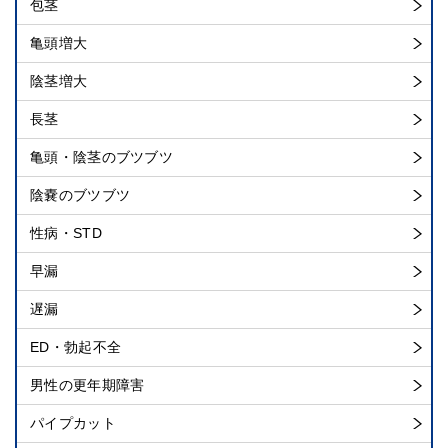
包茎
亀頭増大
陰茎増大
長茎
亀頭・陰茎のブツブツ
陰嚢のブツブツ
性病・STD
早漏
遅漏
ED・勃起不全
男性の更年期障害
パイプカット