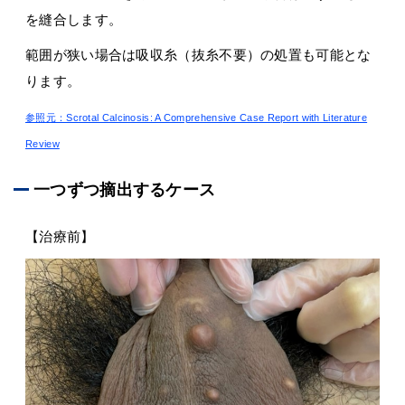
を縫合します。
範囲が狭い場合は吸収糸（抜糸不要）の処置も可能とな
ります。
参照元：Scrotal Calcinosis: A Comprehensive Case Report with Literature
Review
一つずつ摘出するケース
【治療前】