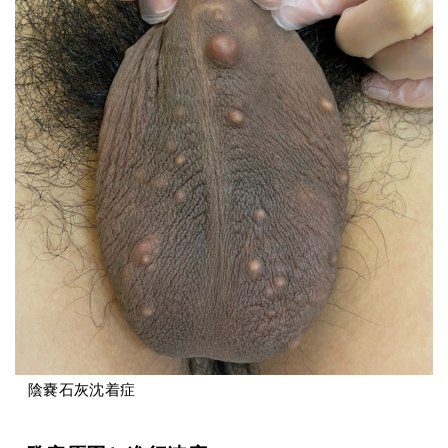
陰嚢石灰沈着症