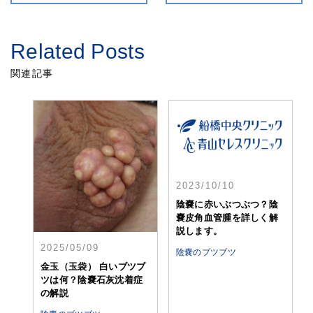
Related Posts
関連記事
2023/10/10
陰嚢に赤いぶつぶつ？陰
嚢皮角血管腫を詳しく解
説します。
2025/05/09
陰嚢のブツブツ
金玉（玉袋） 白いブツブ
ツは何？陰嚢石灰沈着症
の解説