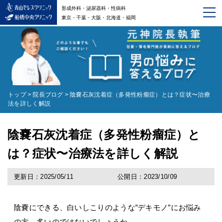
形成外科・泌尿器科・性病科
東京・千葉・大阪・北海道・福岡
トップ
>
院長ブログ
>
陰嚢石灰沈着症（多発性粉瘤症）とは？症状〜治療
法を詳しく解説
陰嚢石灰沈着症（多発性粉瘤症）と
は？症状〜治療法を詳しく解説
更新日：2025/05/11
公開日：2023/10/09
陰嚢にできる、白いしこりのような”デキモノ”にお悩み
の方、多いのではないでしょうか。