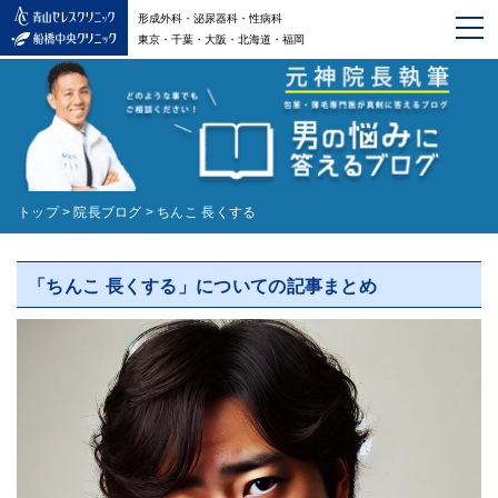
形成外科・泌尿器科・性病科
東京・千葉・大阪・北海道・福岡
トップ
>
院長ブログ
>
ちんこ 長くする
「ちんこ 長くする」についての記事まとめ