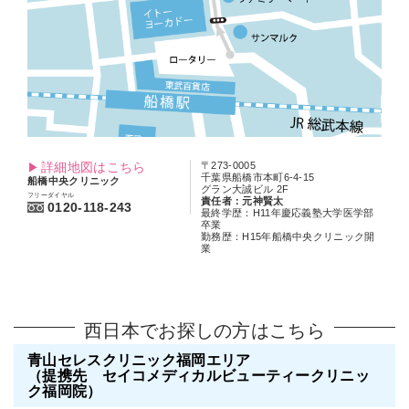
詳細地図はこちら
〒273-0005
千葉県船橋市本町6-4-15
船橋中央クリニック
グラン大誠ビル 2F
フリーダイヤル
責任者：元神賢太
0120-118-243
最終学歴：H11年慶応義塾大学医学部
卒業
勤務歴：H15年船橋中央クリニック開
業
西日本でお探しの方はこちら
青山セレスクリニック福岡エリア
（提携先 セイコメディカルビューティークリニッ
ク福岡院）