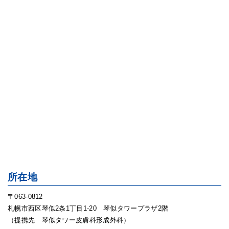
所在地
〒063-0812
札幌市西区琴似2条1丁目1-20 琴似タワープラザ2階
（提携先 琴似タワー皮膚科形成外科）