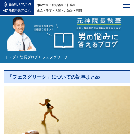
形成外科・泌尿器科・性病科
東京・千葉・大阪・北海道・福岡
トップ
>
院長ブログ
>
フェヌグリーク
「フェヌグリーク」についての記事まとめ