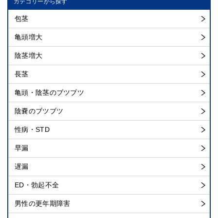
カテゴリーから探す
包茎
亀頭増大
陰茎増大
長茎
亀頭・陰茎のブツブツ
陰嚢のブツブツ
性病・STD
早漏
遅漏
ED・勃起不全
男性の更年期障害