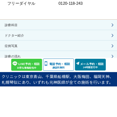
フリーダイヤル
0120-118-243
診療科目
ドクター紹介
症例写真
診療の流れ
LINE予約・相談
電話予約・相談
メール予約・相談
施術費用
24時間受付中
通話料無料
お得な情報配信中
クリニックは東京青山、千葉県船橋駅、大阪梅田、福岡天神、
院長ブログ
札幌琴似にあり、いずれも元神医師が全ての施術を行います。
YouTube動画の紹介
アクセス
プライバシーポリシー