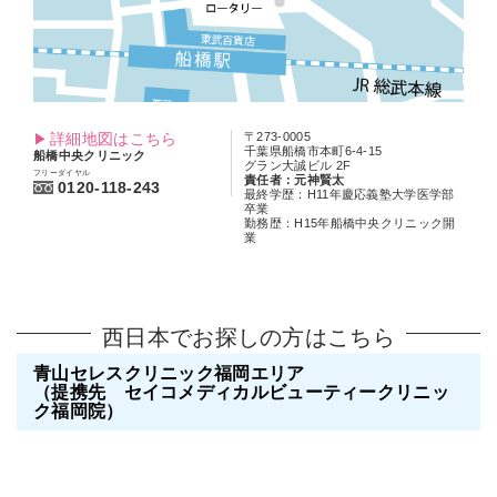
詳細地図はこちら
〒273-0005
千葉県船橋市本町6-4-15
船橋中央クリニック
グラン大誠ビル 2F
フリーダイヤル
責任者：元神賢太
0120-118-243
最終学歴：H11年慶応義塾大学医学部
卒業
勤務歴：H15年船橋中央クリニック開
業
西日本でお探しの方はこちら
青山セレスクリニック福岡エリア
（提携先 セイコメディカルビューティークリニッ
ク福岡院）