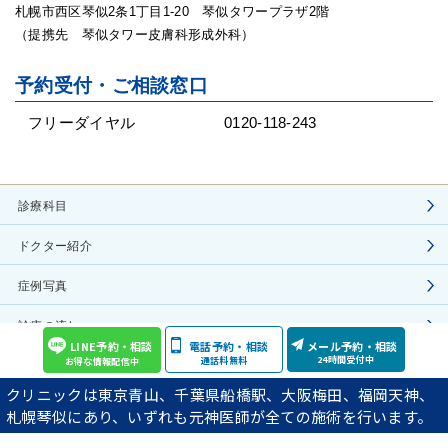
札幌市西区琴似2条1丁目1-20 琴似タワープラザ2階
（提携先 琴似タワー皮膚科形成外科）
予約受付・ご相談窓口
フリーダイヤル
0120-118-243
診療科目
ドクター紹介
症例写真
診療の流れ
LINE予約・相談
電話予約・相談
メール予約・相談
24時間受付中
通話料無料
お得な情報配信中
施術費用
クリニックは東京青山、千葉県船橋駅、大阪梅田、福岡天神、
院長ブログ
札幌琴似にあり、いずれも元神医師が全ての施術を行います。
YouTube動画の紹介