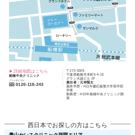
詳細地図はこちら
〒273-0005
千葉県船橋市本町6-4-15
船橋中央クリニック
グラン大誠ビル 2F
フリーダイヤル
責任者：元神賢太
0120-118-243
最終学歴：H11年慶応義塾大学医学部
卒業
勤務歴：H15年船橋中央クリニック開
業
西日本でお探しの方はこちら
青山セレスクリニック福岡エリア