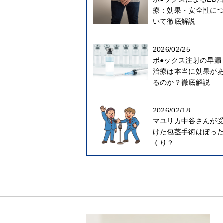
療：効果・安全性に
いて徹底解説
2026/02/25
ボ●ックス注射の早漏
治療は本当に効果が
るのか？徹底解説
2026/02/18
マユリカ中谷さんが
けた包茎手術はぼっ
くり？