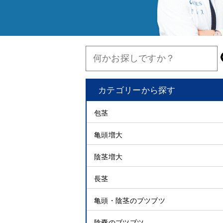
カテゴリーから探す
包茎
亀頭増大
陰茎増大
長茎
亀頭・陰茎のブツブツ
陰嚢のブツブツ