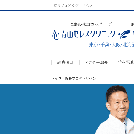
院長ブログ タグ：リペン
診療項目
ドクター紹介
症例写
トップ
>
院長ブログ
>
リペン