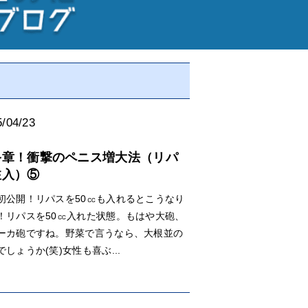
/04/23
終章！衝撃のペニス増大法（リパ
注入）⑤
初公開！リパスを50㏄も入れるとこうなり
！リパスを50㏄入れた状態。もはや大砲、
ーカ砲ですね。野菜で言うなら、大根並の
でしょうか(笑)女性も喜ぶ...