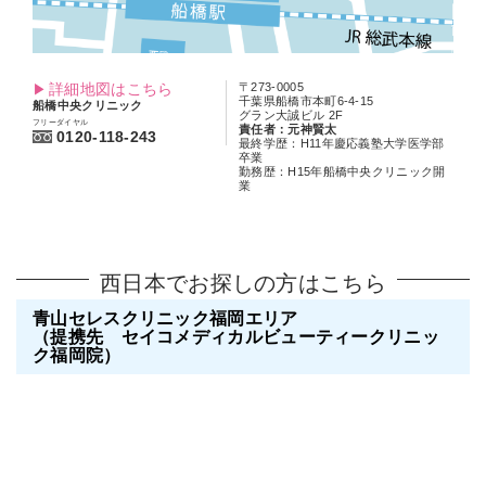
詳細地図はこちら
〒273-0005
千葉県船橋市本町6-4-15
船橋中央クリニック
グラン大誠ビル 2F
フリーダイヤル
責任者：元神賢太
0120-118-243
最終学歴：H11年慶応義塾大学医学部
卒業
勤務歴：H15年船橋中央クリニック開
業
西日本でお探しの方はこちら
青山セレスクリニック福岡エリア
（提携先 セイコメディカルビューティークリニッ
ク福岡院）