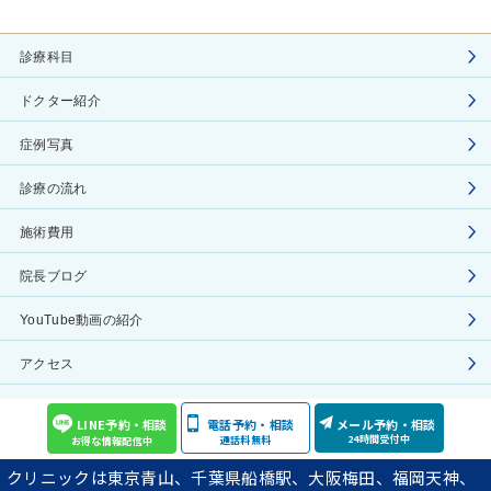
診療科目
ドクター紹介
症例写真
診療の流れ
施術費用
院長ブログ
YouTube動画の紹介
アクセス
プライバシーポリシー
LINE予約・相談
電話予約・相談
メール予約・相談
24時間受付中
通話料無料
お得な情報配信中
COPYRIGHT(C) Aoyama Celes Clinic ALL RIGHTS RESERVED
クリニックは東京青山、千葉県船橋駅、大阪梅田、福岡天神、