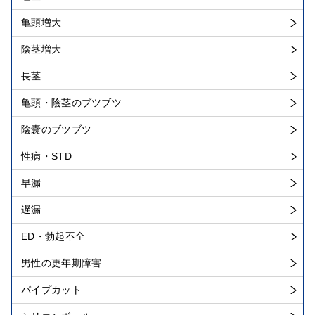
亀頭増大
陰茎増大
長茎
亀頭・陰茎のブツブツ
陰嚢のブツブツ
性病・STD
早漏
遅漏
ED・勃起不全
男性の更年期障害
パイプカット