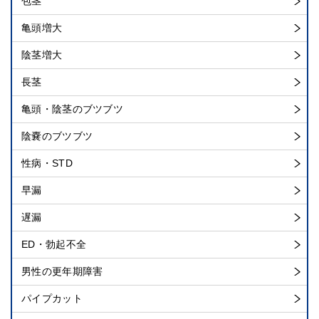
包茎
亀頭増大
陰茎増大
長茎
亀頭・陰茎のブツブツ
陰嚢のブツブツ
性病・STD
早漏
遅漏
ED・勃起不全
男性の更年期障害
パイプカット