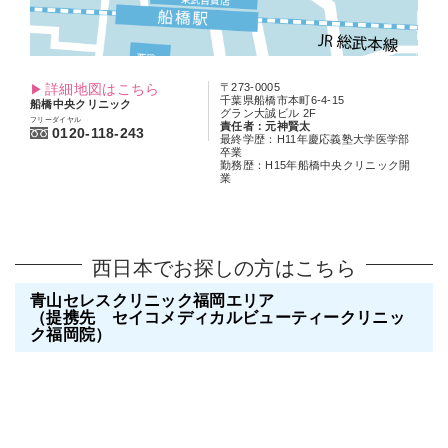
詳細地図はこちら
〒273-0005
千葉県船橋市本町6-4-15
船橋中央クリニック
グラン大誠ビル 2F
フリーダイヤル
責任者：元神賢太
0120-118-243
最終学歴：H11年慶応義塾大学医学部
卒業
勤務歴：H15年船橋中央クリニック開
業
西日本でお探しの方はこちら
青山セレスクリニック福岡エリア
（提携先 セイコメディカルビューティークリニッ
ク福岡院）