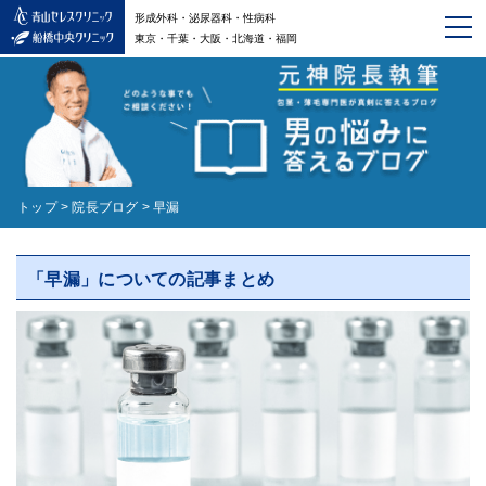
形成外科・泌尿器科・性病科
東京・千葉・大阪・北海道・福岡
トップ
>
院長ブログ
>
早漏
「早漏」についての記事まとめ