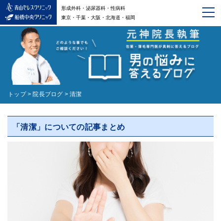
形成外科・泌尿器科・性病科
東京・千葉・大阪・北海道・福岡
トップ
>
院長ブログ
>
清潔
「清潔」についての記事まとめ