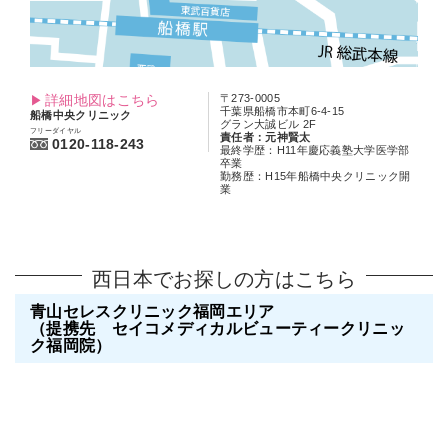
詳細地図はこちら
〒273-0005
千葉県船橋市本町6-4-15
船橋中央クリニック
グラン大誠ビル 2F
フリーダイヤル
責任者：元神賢太
0120-118-243
最終学歴：H11年慶応義塾大学医学部
卒業
勤務歴：H15年船橋中央クリニック開
業
西日本でお探しの方はこちら
青山セレスクリニック福岡エリア
（提携先 セイコメディカルビューティークリニッ
ク福岡院）