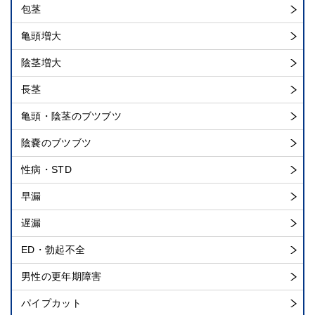
包茎
亀頭増大
陰茎増大
長茎
亀頭・陰茎のブツブツ
陰嚢のブツブツ
性病・STD
早漏
遅漏
ED・勃起不全
男性の更年期障害
パイプカット