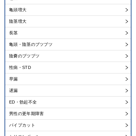
亀頭増大
陰茎増大
長茎
亀頭・陰茎のブツブツ
陰嚢のブツブツ
性病・STD
早漏
遅漏
ED・勃起不全
男性の更年期障害
パイプカット