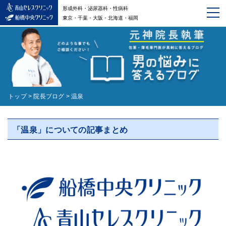
形成外科・泌尿器科・性病科
東京・千葉・大阪・北海道・福岡
トップ
>
院長ブログ
>
温泉
「温泉」についての記事まとめ