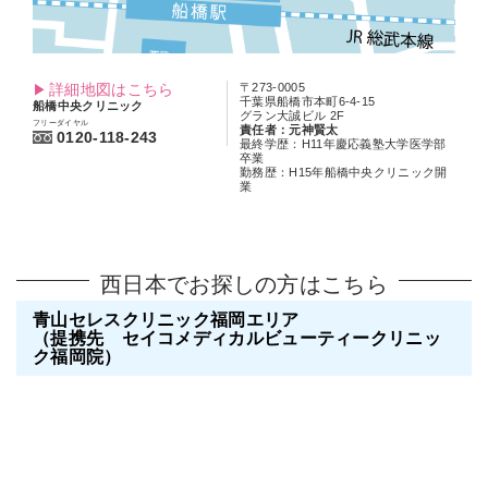
詳細地図はこちら
〒273-0005
千葉県船橋市本町6-4-15
船橋中央クリニック
グラン大誠ビル 2F
フリーダイヤル
責任者：元神賢太
0120-118-243
最終学歴：H11年慶応義塾大学医学部
卒業
勤務歴：H15年船橋中央クリニック開
業
西日本でお探しの方はこちら
青山セレスクリニック福岡エリア
（提携先 セイコメディカルビューティークリニッ
ク福岡院）