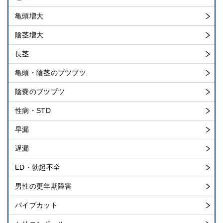
亀頭増大
陰茎増大
長茎
亀頭・陰茎のブツブツ
陰嚢のブツブツ
性病・STD
早漏
遅漏
ED・勃起不全
男性の更年期障害
パイプカット