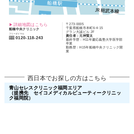
詳細地図はこちら
〒273-0005
千葉県船橋市本町6-4-15
船橋中央クリニック
グラン大誠ビル 2F
フリーダイヤル
責任者：元神賢太
0120-118-243
最終学歴：H11年慶応義塾大学医学部
卒業
勤務歴：H15年船橋中央クリニック開
業
西日本でお探しの方はこちら
青山セレスクリニック福岡エリア
（提携先 セイコメディカルビューティークリニッ
ク福岡院）