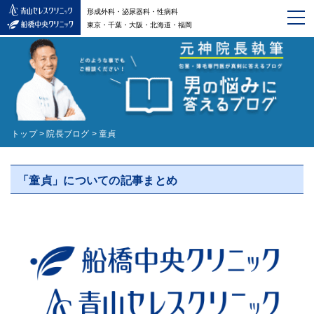
形成外科・泌尿器科・性病科
東京・千葉・大阪・北海道・福岡
トップ
>
院長ブログ
>
童貞
「童貞」についての記事まとめ