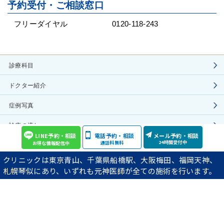
予約受付・ご相談窓口
フリーダイヤル
0120-118-243
診療科目
ドクター紹介
症例写真
診療の流れ
LINE予約・相談
電話予約・相談
メール予約・相談
24時間受付中
通話料無料
お得な情報配信中
施術費用
クリニックは東京青山、千葉県船橋駅、大阪梅田、福岡天神、
院長ブログ
札幌琴似にあり、いずれも元神医師が全ての施術を行います。
YouTube動画の紹介
アクセス