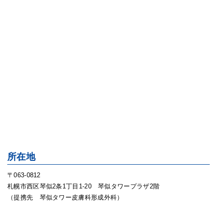
所在地
〒063-0812
札幌市西区琴似2条1丁目1-20 琴似タワープラザ2階
（提携先 琴似タワー皮膚科形成外科）