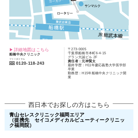
詳細地図はこちら
〒273-0005
千葉県船橋市本町6-4-15
船橋中央クリニック
グラン大誠ビル 2F
フリーダイヤル
責任者：元神賢太
0120-118-243
最終学歴：H11年慶応義塾大学医学部
卒業
勤務歴：H15年船橋中央クリニック開
業
西日本でお探しの方はこちら
青山セレスクリニック福岡エリア
（提携先 セイコメディカルビューティークリニッ
ク福岡院）