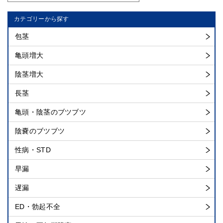
カテゴリーから探す
包茎
亀頭増大
陰茎増大
長茎
亀頭・陰茎のブツブツ
陰嚢のブツブツ
性病・STD
早漏
遅漏
ED・勃起不全