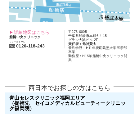
詳細地図はこちら
〒273-0005
千葉県船橋市本町6-4-15
船橋中央クリニック
グラン大誠ビル 2F
フリーダイヤル
責任者：元神賢太
0120-118-243
最終学歴：H11年慶応義塾大学医学部
卒業
勤務歴：H15年船橋中央クリニック開
業
西日本でお探しの方はこちら
青山セレスクリニック福岡エリア
（提携先 セイコメディカルビューティークリニッ
ク福岡院）