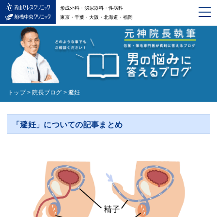
形成外科・泌尿器科・性病科
東京・千葉・大阪・北海道・福岡
トップ
>
院長ブログ
>
避妊
「避妊」についての記事まとめ