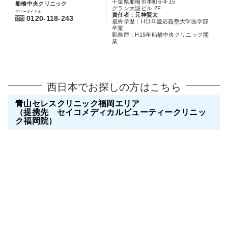
千葉県船橋市本町6-4-15
船橋中央クリニック
グラン大誠ビル 2F
フリーダイヤル
責任者：元神賢太
0120-118-243
最終学歴：H11年慶応義塾大学医学部
卒業
勤務歴：H15年船橋中央クリニック開
業
西日本でお探しの方はこちら
青山セレスクリニック福岡エリア
（提携先 セイコメディカルビューティークリニッ
ク福岡院）