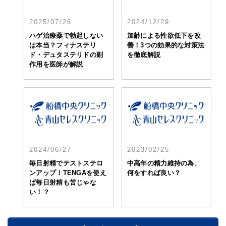
2025/07/26
2024/12/29
ハゲ治療薬で勃起しない
加齢による性欲低下を改
は本当？フィナステリ
善！3つの効果的な対策法
ド・デュタステリドの副
を徹底解説
作用を医師が解説
2024/06/27
2023/02/25
毎日射精でテストステロ
中高年の精力維持の為、
ンアップ！TENGAを使え
何をすれば良い？
ば毎日射精も苦じゃな
い！？