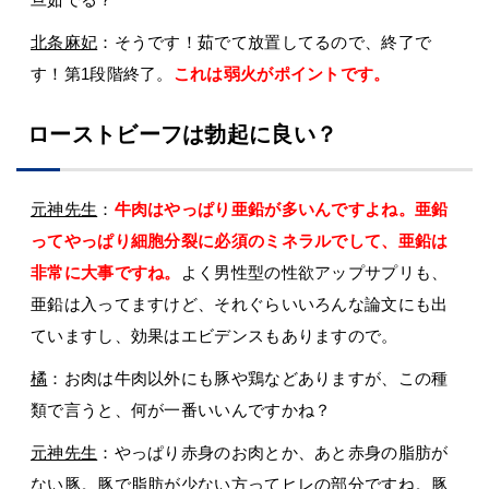
北条麻妃
：そうです！茹でて放置してるので、終了で
す！第1段階終了。
これは弱火がポイントです。
ローストビーフは勃起に良い？
元神先生
：
牛肉はやっぱり亜鉛が多いんですよね。亜鉛
ってやっぱり細胞分裂に必須のミネラルでして、亜鉛は
非常に大事ですね。
よく男性型の性欲アップサプリも、
亜鉛は入ってますけど、それぐらいいろんな論文にも出
ていますし、効果はエビデンスもありますので。
橘
：お肉は牛肉以外にも豚や鶏などありますが、この種
類で言うと、何が一番いいんですかね？
元神先生
：やっぱり赤身のお肉とか、あと赤身の脂肪が
ない豚。豚で脂肪が少ない方ってヒレの部分ですね。豚