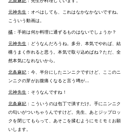
北条麻妃
：先生が料理しています。
元神先生
：オペはしても、これはなかなかないですね。
こういう動画は。
橘
：手術は何か料理に通ずるものはないでしょうか？
元神先生
：どうなんだろうね。多分、本気でやれば、結
構うまく作れると思う。本気で取り込めばね？ただ、全
然本気になれないから。
北条麻妃
：今、半分にしたニンニクですけど、ここのニ
ンニクの芽がお腹痛くなると言う噂が…
元神先生
：そうなんですね！
北条麻妃
：こういうのは包丁で潰すだけ。手にニンニク
の匂いがついちゃうんですけど。先生、あとジップロッ
クを閉じてもらって、あそこを揉むようにモミモミお願
いします。