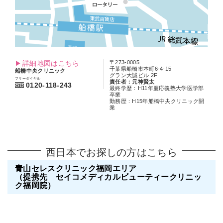
詳細地図はこちら
〒273-0005
千葉県船橋市本町6-4-15
船橋中央クリニック
グラン大誠ビル 2F
フリーダイヤル
責任者：元神賢太
0120-118-243
最終学歴：H11年慶応義塾大学医学部
卒業
勤務歴：H15年船橋中央クリニック開
業
西日本でお探しの方はこちら
青山セレスクリニック福岡エリア
（提携先 セイコメディカルビューティークリニッ
ク福岡院）