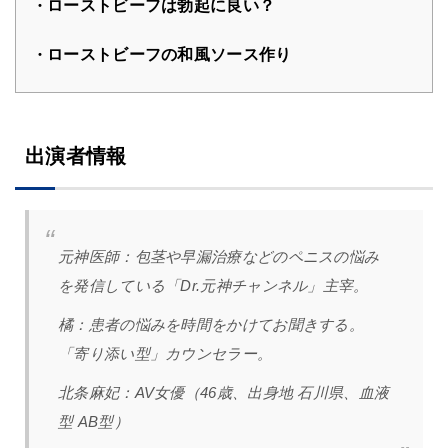
ローストビーフは勃起に良い？
ローストビーフの和風ソース作り
出演者情報
元神医師：
包茎や早漏治療などのペニスの悩み
を発信している「Dr.元神チャンネル」主宰。
橘：
患者の悩みを時間をかけてお聞きする。
「寄り添い型」カウンセラー。
北条麻妃：AV女優（46歳、出身地 石川県、血液
型 AB型）