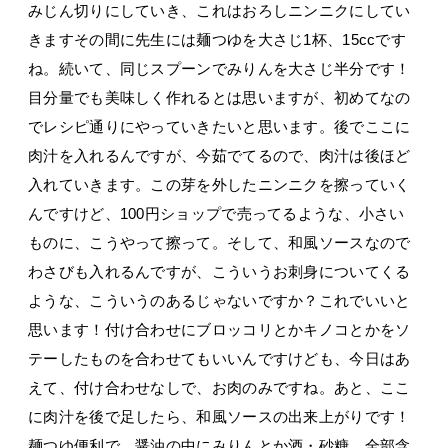
みじん切りにしていき、これはおろしニンニクにしてい
きますその間に先生には麺つゆを大さじ1杯、15ccです
ね。続いて、同じスプーンでみりんを大さじ半分です！
目分量でも美味しく作れるとは思いますが、初めてなの
でレシピ通りにやっていきたいと思います。後でここに
肉汁を入れるんですが、今茹でてるので、肉汁は後ほど
入れていきます。この芽を外したニンニクを擦っていく
んですけど、100円ショップで売ってるような、小さい
ものに、こうやって擦って。そして、和風ソースなので
わさびも入れるんですが、こういうお刺身についてくる
ような、こういうのあるじゃないですか？これでいいと
思います！付け合わせにブロッコリとかキノコとかをソ
テーしたものを合わせてもいいんですけども、今日はあ
えて、付け合わせなしで、お肉のみですね。あと、ここ
に肉汁を後で足したら、和風ソースの出来上がりです！
麺つゆ便利で、醤油の中にみりんとか酒・砂糖、全部含