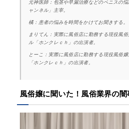
元神医師：
包茎や早漏治療などのペニスの悩み
ャンネル」主宰。
橘
：
患者の悩みを時間をかけてお聞きする。
まりてん：実際に風俗店に勤務する現役風俗嬢が
ル「ホンクレｃｈ」の出演者。
とーこ：実際に風俗店に勤務する現役風俗嬢が出
「ホンクレｃｈ」の出演者。
風俗嬢に聞いた！風俗業界の闇