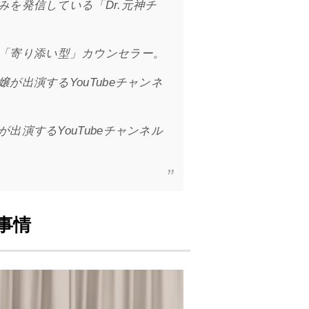
を発信している「Dr.元神チ
「寄り添い型」カウンセラー。
出演するYouTubeチャンネ
演するYouTubeチャンネル
事情