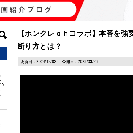
【ホンクレｃｈコラボ】本番を強
断り方とは？
更新日：2024/12/02
公開日：2023/03/26
の
回
験
の
避
ト