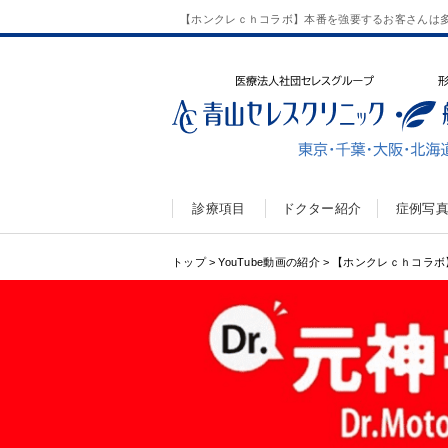
【ホンクレｃｈコラボ】本番を強要するお客さんは
診療項目
ドクター紹介
症例写
トップ
>
YouTube動画の紹介
>
【ホンクレｃｈコラボ