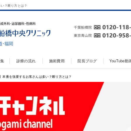
多い？断り方とは？
真集
診療の流れ
施術費用
院長ブログ
YouTube
】本番を強要するお客さんは多い？断り方とは？