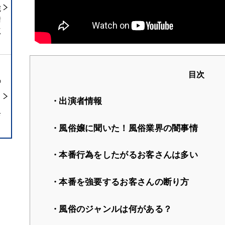
完
術
点
目次
の
出演者情報
ら
診
風俗嬢に聞いた！風俗業界の闇事情
本番行為をしたがるお客さんは多い
本番を強要するお客さんの断り方
風俗のジャンルは何がある？