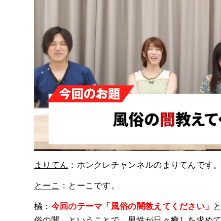
まりてん
：ホンクレチャンネルのまりてんです
とーこ
：とーこです。
橘
：
今回のテーマ「風俗の闇教えてください」
俗の闇」ということで、男性が日々癒しを求めて