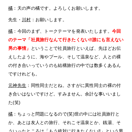
橘
：天の声の橘です。よろしくお願いします。
先生・
川村
：お願いします。
橘
：今回のまず、トークテーマを発表いたします。
今回
のテーマ「社員旅行なんて行きたくない‼誰にも言えない
男の事情」
ということで社員旅行といえば、先ほどお伝
えしたように、海やプール、そして温泉など、人との裸
の付き合いっていうのも結構旅行の中では数多くあるん
ですけれども。
元神先生
：同性同士だとね。さすがに異性同士の裸の付
き合いはないですけど。すみません。余計な事いいまし
た(笑)
橘
：ちょっと問題になるので(笑)世の中には社員旅行と
か、あとは友人との旅行、それこそ温泉とか、銭湯、そ
ういったところは「もう絶対に行きたくない‼」という男