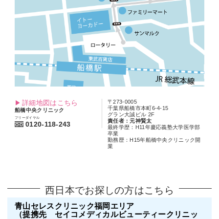
詳細地図はこちら
〒273-0005
千葉県船橋市本町6-4-15
船橋中央クリニック
グラン大誠ビル 2F
フリーダイヤル
責任者：元神賢太
0120-118-243
最終学歴：H11年慶応義塾大学医学部
卒業
勤務歴：H15年船橋中央クリニック開
業
西日本でお探しの方はこちら
青山セレスクリニック福岡エリア
（提携先 セイコメディカルビューティークリニッ