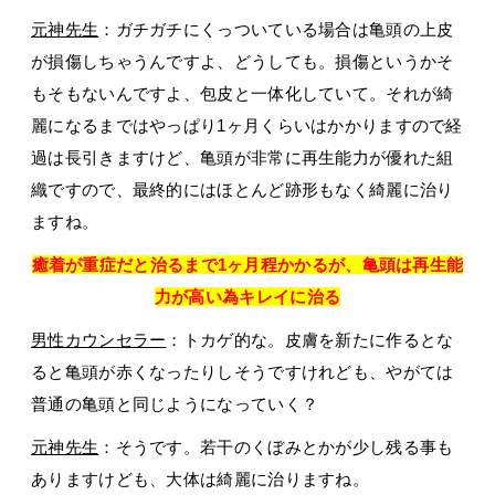
元神先生
：ガチガチにくっついている場合は亀頭の上皮
が損傷しちゃうんですよ、どうしても。損傷というかそ
もそもないんですよ、包皮と一体化していて。それが綺
麗になるまではやっぱり1ヶ月くらいはかかりますので経
過は長引きますけど、亀頭が非常に再生能力が優れた組
織ですので、最終的にはほとんど跡形もなく綺麗に治り
ますね。
癒着が重症だと治るまで1ヶ月程かかるが、亀頭は再生能
力が高い為キレイに治る
男性カウンセラー
：トカゲ的な。皮膚を新たに作るとな
ると亀頭が赤くなったりしそうですけれども、やがては
普通の亀頭と同じようになっていく？
元神先生
：そうです。若干のくぼみとかが少し残る事も
ありますけども、大体は綺麗に治りますね。